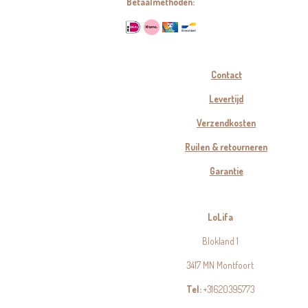
Betaalmethoden:
Contact
Levertijd
Verzendkosten
Ruilen & retourneren
Garantie
LoLifa
Blokland 1
3417 MN Montfoort
Tel:
+31620395773