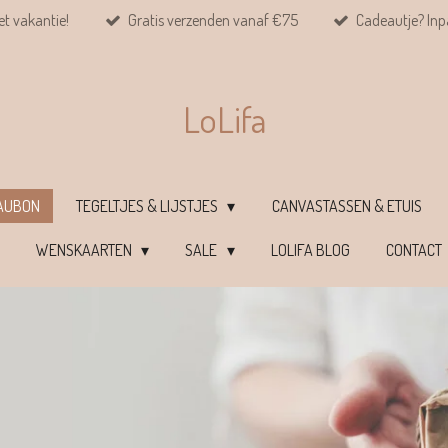
et vakantie!
Gratis verzenden vanaf €75
Cadeautje? Inpa
LoLifa
EAUBON
TEGELTJES & LIJSTJES
CANVASTASSEN & ETUIS
WENSKAARTEN
SALE
LOLIFA BLOG
CONTACT