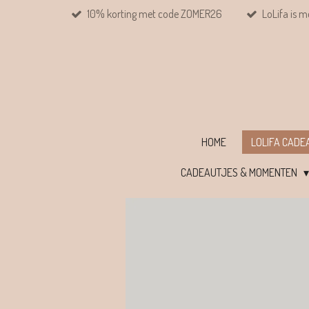
10% korting met code ZOMER26
LoLifa is m
Ga
direct
naar
de
hoofdinhoud
HOME
LOLIFA CAD
CADEAUTJES & MOMENTEN