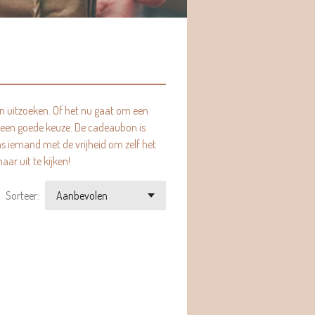
kan uitzoeken. Of het nu gaat om een
d een goede keuze. De cadeaubon is
as iemand met de vrijheid om zelf het
r uit te kijken!
Sorteer: