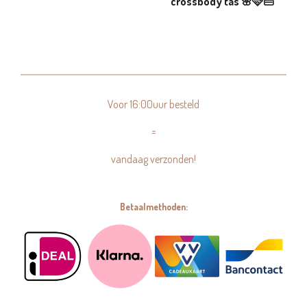
crossbody tas 🌸🩷👜
Voor 16:00uur besteld
=
vandaag verzonden!
Betaalmethoden: