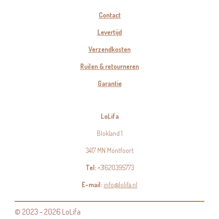
Contact
Levertijd
Verzendkosten
Ruilen & retourneren
Garantie
LoLifa
Blokland 1
3417 MN Montfoort
Tel:
+31620395773
E-mail:
info@lolifa.nl
© 2023 - 2026 LoLifa