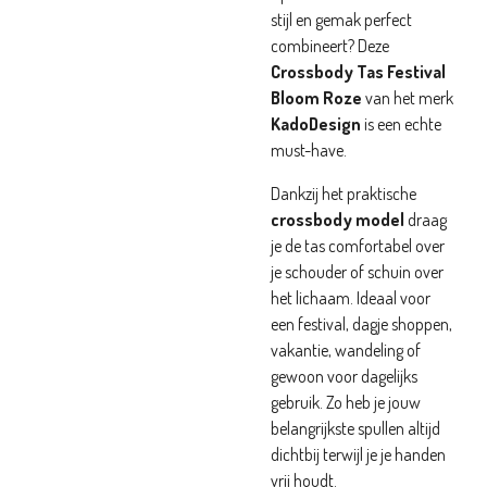
stijl en gemak perfect
combineert? Deze
Crossbody Tas Festival
Bloom Roze
van het merk
KadoDesign
is een echte
must-have.
Dankzij het praktische
crossbody model
draag
je de tas comfortabel over
je schouder of schuin over
het lichaam. Ideaal voor
een festival, dagje shoppen,
vakantie, wandeling of
gewoon voor dagelijks
gebruik. Zo heb je jouw
belangrijkste spullen altijd
dichtbij terwijl je je handen
vrij houdt.