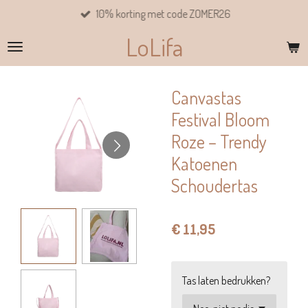
10% korting met code ZOMER26
Ga
direct
LoLifa
naar
de
hoofdinhoud
Canvastas
Festival Bloom
Roze – Trendy
Katoenen
Schoudertas
€ 11,95
Tas laten bedrukken?