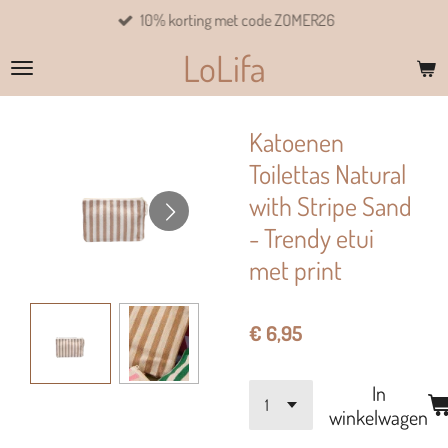
10% korting met code ZOMER26
Ga
direct
LoLifa
naar
de
hoofdinhoud
Katoenen
Toilettas Natural
with Stripe Sand
- Trendy etui
met print
€ 6,95
In
winkelwagen