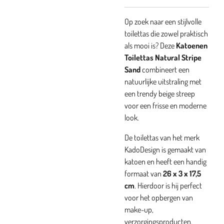
Op zoek naar een stijlvolle
toilettas die zowel praktisch
als mooi is? Deze
Katoenen
Toilettas Natural Stripe
Sand
combineert een
natuurlijke uitstraling met
een trendy beige streep
voor een frisse en moderne
look.
De toilettas van het merk
KadoDesign is gemaakt van
katoen en heeft een handig
formaat van
26 x 3 x 17,5
cm
. Hierdoor is hij perfect
voor het opbergen van
make-up,
verzorgingsproducten,