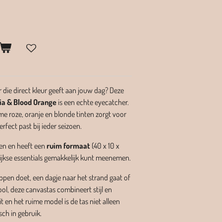
 die direct kleur geeft aan jouw dag? Deze
ia & Blood Orange
is een echte eyecatcher.
e roze, oranje en blonde tinten zorgt voor
erfect past bij ieder seizoen.
oen en heeft een
ruim formaat
(
40 x 10 x
lijkse essentials gemakkelijk kunt meenemen.
pen doet, een dagje naar het strand gaat of
l, deze canvastas combineert stijl en
t en het ruime model is de tas niet alleen
ch in gebruik.