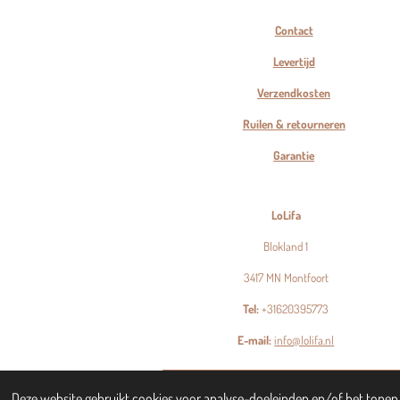
Contact
Levertijd
Verzendkosten
Ruilen & retourneren
Garantie
LoLifa
Blokland 1
3417 MN Montfoort
Tel:
+31620395773
E-mail:
info@lolifa.nl
© 2023 - 2026 LoLifa
Deze website gebruikt cookies voor analyse-doeleinden en/of het tonen v