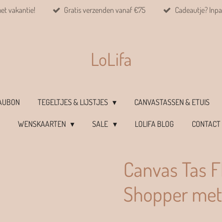
met vakantie!
Gratis verzenden vanaf €75
Cadeautje? Inpa
LoLifa
EAUBON
TEGELTJES & LIJSTJES
CANVASTASSEN & ETUIS
WENSKAARTEN
SALE
LOLIFA BLOG
CONTACT
Canvas Tas F
Shopper met