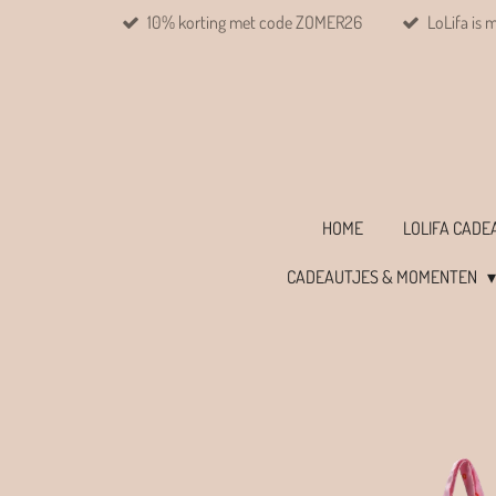
10% korting met code ZOMER26
LoLifa is 
Ga
direct
naar
de
hoofdinhoud
HOME
LOLIFA CAD
CADEAUTJES & MOMENTEN