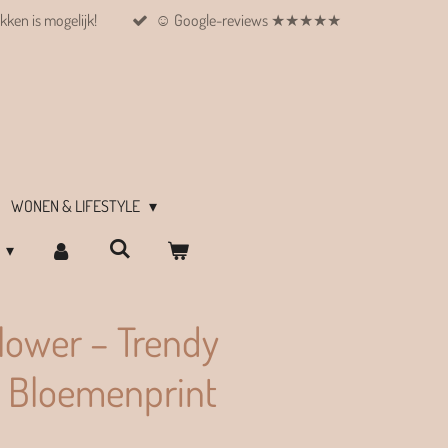
kken is mogelijk!
☺︎ Google-reviews ★★★★★
WONEN & LIFESTYLE
lower – Trendy
 Bloemenprint