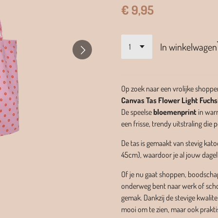
€ 9,95
In winkelwagen
Op zoek naar een vrolijke shopper
Canvas Tas Flower Light Fuchs
De speelse
bloemenprint
in warm
een frisse, trendy uitstraling die p
De tas is gemaakt van stevig kat
45cm)
, waardoor je al jouw dage
Of je nu gaat shoppen, boodschap
onderweg bent naar werk of schoo
gemak. Dankzij de stevige kwalitei
mooi om te zien, maar ook praktis