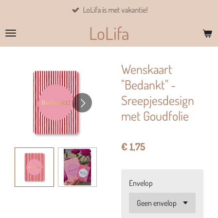
LoLifa is met vakantie!
Ga
direct
LoLifa
naar
de
hoofdinhoud
Wenskaart
"Bedankt" -
Sreepjesdesign
met Goudfolie
€ 1,75
Envelop