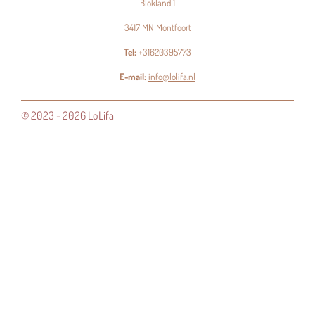
Blokland 1
3417 MN Montfoort
Tel:
+31620395773
E-mail:
info@lolifa.nl
© 2023 - 2026 LoLifa