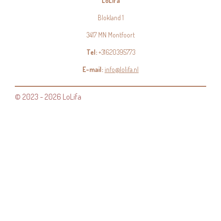
LoLifa
Blokland 1
3417 MN Montfoort
Tel:
+31620395773
E-mail:
info@lolifa.nl
© 2023 - 2026 LoLifa