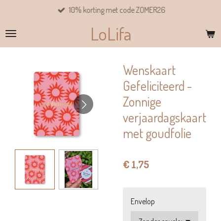
10% korting met code ZOMER26
Ga
direct
LoLifa
naar
de
hoofdinhoud
Wenskaart
Gefeliciteerd -
Zonnige
verjaardagskaart
met goudfolie
€ 1,75
Envelop