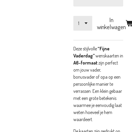
In
winkelwagen
Deze stijlvolle
“Fijne
Vaderdag”
wenskaarten in
A6-formaat
zijn perfect
om jouw vader,
bonusvader of opa op een
persoonlijke manier te
verrassen. Een klein gebaar
met een grote betekenis
waarmee je eenvoudig laat
weten hoeveel je hem
waardeert.
De kaarten zijn gedrukt op