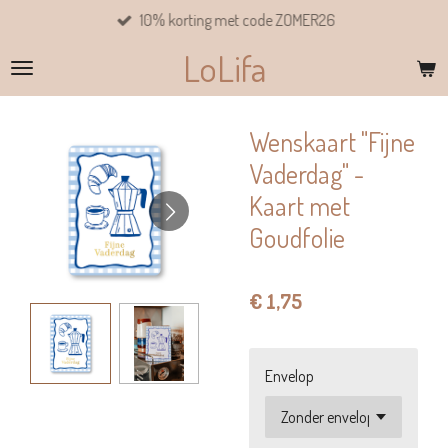
10% korting met code ZOMER26
Ga
direct
LoLifa
naar
de
hoofdinhoud
Wenskaart "Fijne
Vaderdag" -
Kaart met
Goudfolie
€ 1,75
Envelop