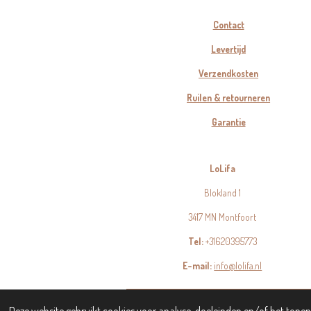
Contact
Levertijd
Verzendkosten
Ruilen & retourneren
Garantie
LoLifa
Blokland 1
3417 MN Montfoort
Tel:
+31620395773
E-mail:
info@lolifa.nl
© 2023 - 2026 LoLifa