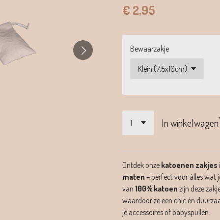
€ 2,95
Bewaarzakje
In winkelwagen
Ontdek onze
katoenen zakjes 
maten
– perfect voor álles wat 
van
100% katoen
zijn deze zakj
waardoor ze een chic én duurzaam
je accessoires of babyspullen.