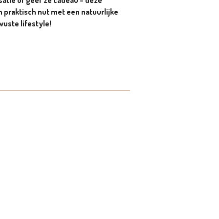
satie of geef ze cadeau – deze
praktisch nut met een natuurlijke
wuste lifestyle!