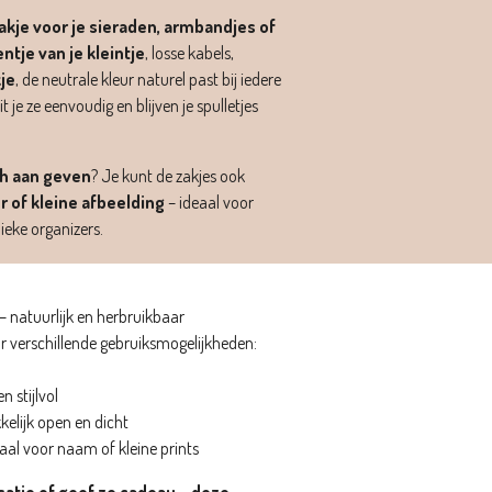
kje voor je sieraden, armbandjes of
ntje van je kleintje
, losse kabels,
je
, de neutrale kleur naturel past bij iedere
it je ze eenvoudig en blijven je spulletjes
ch aan geven
? Je kunt de zakjes ook
r of kleine afbeelding
– ideaal voor
ieke organizers.
 natuurlijk en herbruikbaar
r verschillende gebruiksmogelijkheden:
n stijlvol
elijk open en dicht
aal voor naam of kleine prints