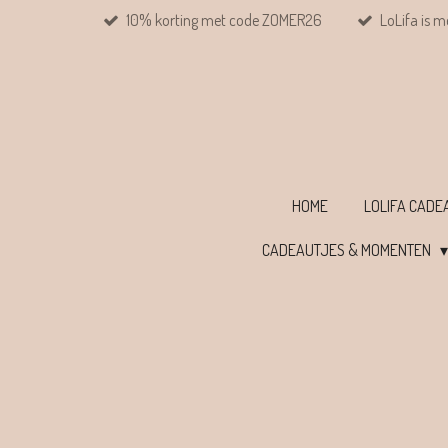
10% korting met code ZOMER26
LoLifa is m
Ga
direct
naar
de
hoofdinhoud
HOME
LOLIFA CAD
CADEAUTJES & MOMENTEN