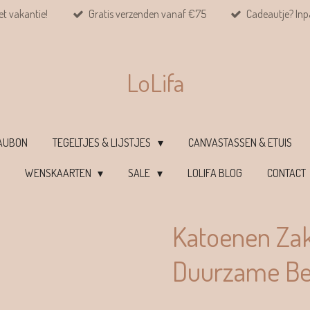
et vakantie!
Gratis verzenden vanaf €75
Cadeautje? Inpa
LoLifa
EAUBON
TEGELTJES & LIJSTJES
CANVASTASSEN & ETUIS
WENSKAARTEN
SALE
LOLIFA BLOG
CONTACT
Katoenen Zakj
Duurzame Be