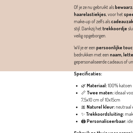
Of je ze nu gebruikt als
bewaarza
haarelastiekjes
, voor het
spee
make‑up of zelfs als
cadeauzak
stijl. Dankzij het
trekkoordje
slu
veilig opgeborgen.
Wil je er een
persoonlijke tou
bedrukken met een
naam, lette
gepersonaliseerde cadeaus of un
Specificaties:
🌿
Materiaal:
100% katoen –
📏
Twee maten:
ideaal voo
7,5x10 cm of 10x15cm
🎀
Naturel kleur:
neutraal e
✨
Trekkoordsluiting:
makk
🖨️
Personaliseerbaar:
ide