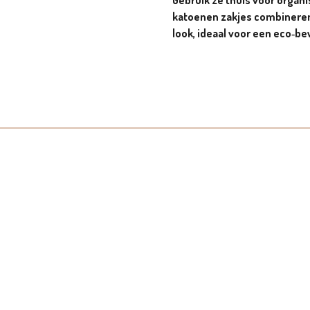
Gebruik ze thuis voor organi
katoenen zakjes combineren 
look, ideaal voor een eco‑be