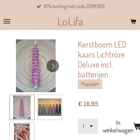
10% korting met code ZOMER26
Ga
direct
LoLifa
naar
de
hoofdinhoud
Kerstboom LED
kaars Lichtroze
Deluxe incl.
batterijen
Populair!
€ 16,95
In
winkelwagen