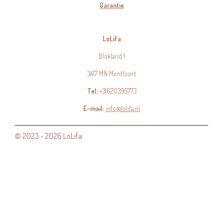
Garantie
LoLifa
Blokland 1
3417 MN Montfoort
Tel:
+31620395773
E-mail:
info@lolifa.nl
© 2023 - 2026 LoLifa