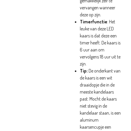
gemakkelijk zelf te
vervangen wanneer
deze op zijn.
Timerfunctie
: Het
leuke van deze LED
kaars is dat deze een
timer heeft. De kaars is
6 uur aan om
vervolgens 18 uur uit te
zijn.
Tip:
De onderkant van
de kaars is een wit
draaidopje die in de
meeste kandelaars
past. Mocht de kaars
niet stevig in de
kandelaar staan, is een
aluminum
kaarsencupje een