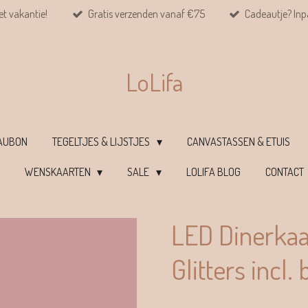
et vakantie!
Gratis verzenden vanaf €75
Cadeautje? Inpa
LoLifa
EAUBON
TEGELTJES & LIJSTJES
CANVASTASSEN & ETUIS
WENSKAARTEN
SALE
LOLIFA BLOG
CONTACT
LED Dinerkaa
Glitters incl. 