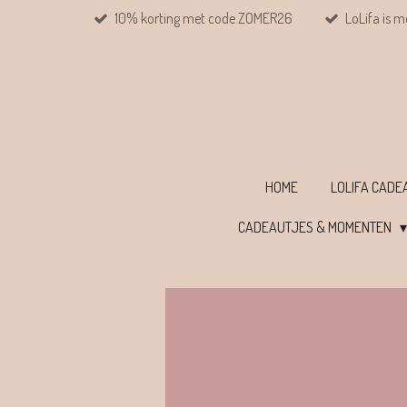
10% korting met code ZOMER26
LoLifa is m
Ga
direct
naar
de
hoofdinhoud
HOME
LOLIFA CAD
CADEAUTJES & MOMENTEN