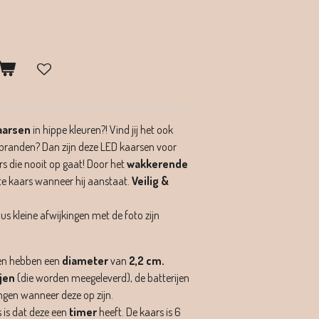
aarsen
in hippe kleuren?!
Vind jij het ook
 branden? Dan zijn deze LED kaarsen voor
rs die nooit op gaat! Door het
wakkerende
hte kaars wanneer hij aanstaat.
Veilig &
s kleine afwijkingen met de foto zijn
n hebben een
diameter
van
2,2 cm.
jen
(die worden meegeleverd), de batterijen
angen wanneer deze op zijn.
 is dat deze een
timer
heeft. De kaars is 6