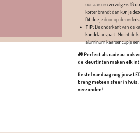
uur aan om vervolgens 18 uur u
korter brandt dan kun je dez
Dit doe je door op de onderk
TIP:
De onderkant van de kaa
kandelaars past. Mocht de kaa
aluminum kaarsencupje een 
🎁 Perfect als cadeau, ook vo
de kleurtinten maken elk in
Bestel vandaag nog jouw LED 
breng meteen sfeer in huis. 
verzonden!