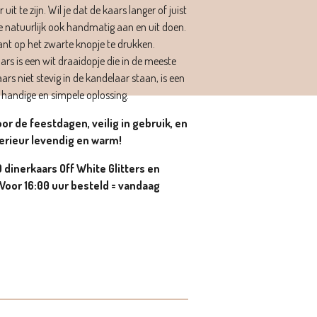
it te zijn. Wil je dat de kaars langer of juist
e natuurlijk ook handmatig aan en uit doen.
ant op het zwarte knopje te drukken.
rs is een wit draaidopje die in de meeste
rs niet stevig in de kandelaar staan, is een
handige en simpele oplossing.
or de feestdagen, veilig in gebruik, en
terieur levendig en warm!
dinerkaars Off White Glitters en
Voor 16:00 uur besteld = vandaag