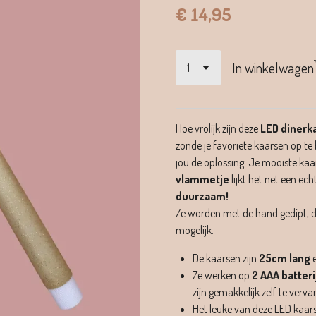
€ 14,95
In winkelwagen
Hoe vrolijk zijn deze
LED dinerk
zonde je favoriete kaarsen op te
jou de oplossing. Je mooiste kaa
vlammetje
lijkt het net een ec
duurzaam!
Ze worden met de hand gedipt, du
mogelijk.
De kaarsen zijn
25cm lang
e
Ze werken op
2 AAA batteri
zijn gemakkelijk zelf te verv
Het leuke van deze LED kaars