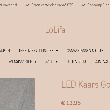
et vakantie!
Gratis verzenden vanaf €75
Cadeautje? Inpa
LoLifa
EAUBON
TEGELTJES & LIJSTJES
CANVASTASSEN & ETUIS
WENSKAARTEN
SALE
LOLIFA BLOG
CONTACT
LED Kaars Go
€ 13,95