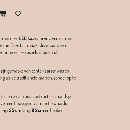
is met deze
LED kaars in wit
, verrijkt met
oratie. Deze tint maakt deze kaars een
vol interieur — rustiek, modern of
n zijn gemaakt van echte kaarsenwas en
ng als de traditionele kaarsen, zonder op te
erijen en zijn uitgerust met een handige
 over een bewegend vlammetje waardoor
 zijn
25 cm
lang,
Ø 2cm
en hebben