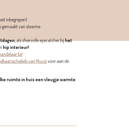
niet inbegrepen)
is gemaakt van stearine
tdagen,
als sfeervolle eyecatcher bij
het
en
hip interieur!
andelaar bij!
edkaarsschakels van Muuss
voor aan de
lke ruimte in huis een vleugje warmte