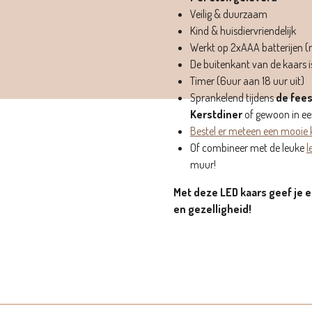
Veilig & duurzaam
Kind & huisdiervriendelijk
Werkt op 2xAAA batterijen (
De buitenkant van de kaars 
Timer (6uur aan 18 uur uit)
Sprankelend tijdens
de fees
Kerstdiner
of gewoon in e
Bestel er meteen een mooie k
Of combineer met de leuke
l
muur!
Met deze LED kaars geef je e
en gezelligheid!