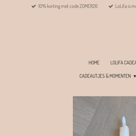
10% korting met code ZOMER26
LoLifa is m
Ga
direct
naar
de
hoofdinhoud
HOME
LOLIFA CAD
CADEAUTJES & MOMENTEN