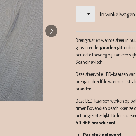
In winkelwagen
Breng rust en warme sfeer in hu
glinsterende,
gouden
glitterdec
perfecte toevoeging aan een stijl
Scandinavisch.
Deze sfeervolle LED-kaarsen va
brengen dezelfde warme uitstrali
branden.
Deze LED-kaarsen werken op batt
timer. Bovendien beschikken ze
het nog echter lijkt! De ledkaarsen
50.000 branduren!
Per stuk geleverd