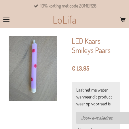
10% korting met code ZOMER26
Ga
direct
LoLifa
naar
de
hoofdinhoud
LED Kaars
Smileys Paars
€ 13,95
Laat het me weten
wanneer dit product
weer op voorraad is.