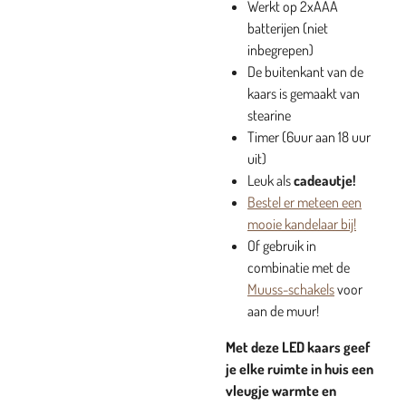
Werkt op 2xAAA
batterijen (niet
inbegrepen)
De buitenkant van de
kaars is gemaakt van
stearine
Timer (6uur aan 18 uur
uit)
Leuk als
cadeautje!
Bestel er meteen een
mooie kandelaar bij!
Of gebruik in
combinatie met de
Muuss-schakels
voor
aan de muur!
Met deze LED kaars geef
je elke ruimte in huis een
vleugje warmte en