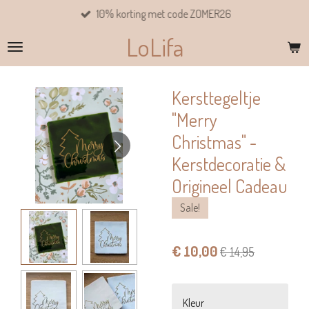
10% korting met code ZOMER26
Ga
direct
LoLifa
naar
de
hoofdinhoud
Kersttegeltje
"Merry
Christmas" -
Kerstdecoratie &
Origineel Cadeau
Sale!
€ 10,00
€ 14,95
Kleur