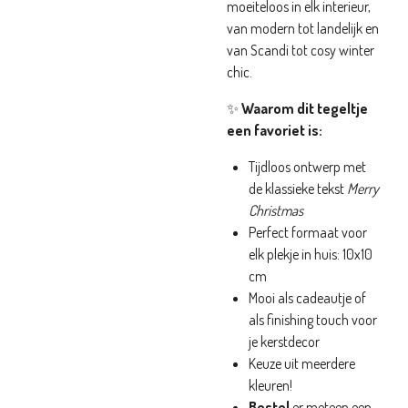
moeiteloos in elk interieur,
van modern tot landelijk en
van Scandi tot cosy winter
chic.
✨
Waarom dit tegeltje
een favoriet is:
Tijdloos ontwerp met
de klassieke tekst
Merry
Christmas
Perfect formaat voor
elk plekje in huis: 10x10
cm
Mooi als cadeautje of
als finishing touch voor
je kerstdecor
Keuze uit meerdere
kleuren!
Bestel
er meteen een