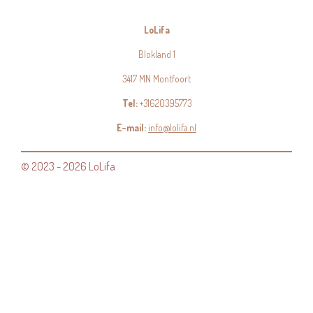
LoLifa
Blokland 1
3417 MN Montfoort
Tel:
+31620395773
E-mail:
info@lolifa.nl
© 2023 - 2026 LoLifa