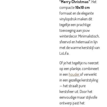
“Merry Christmas”
. Het
compacte
10x10 cm
formaat en de elegante
vinylopdruk maken dit
tegeltje een prachtige
toevoeging aan jouw
winterdecor. Minimalistisch,
sfeervol en helemaal in lijn
met de warme kerststijl van
LoLifa.
Of je het tegeltje nu neerzet
op een plankje, combineert
in een
houder
of verwerkt
in een gezellige kerststyling
— het straalt pure
kerstsfeer uit. Door het
eenvoudige maar stijlvolle
ontwerp past het