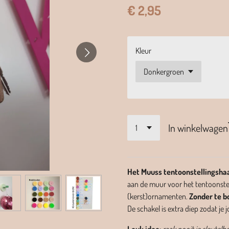
€ 2,95
Kleur
In winkelwagen
Het Muuss tentoonstellingshaa
aan de muur voor het tentoonstel
(kerst)ornamenten.
Zonder te b
De schakel is extra diep zodat j