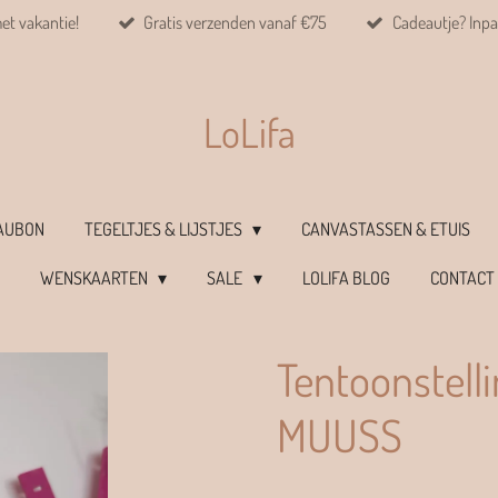
met vakantie!
Gratis verzenden vanaf €75
Cadeautje? Inpa
LoLifa
EAUBON
TEGELTJES & LIJSTJES
CANVASTASSEN & ETUIS
WENSKAARTEN
SALE
LOLIFA BLOG
CONTACT
Tentoonstelli
MUUSS