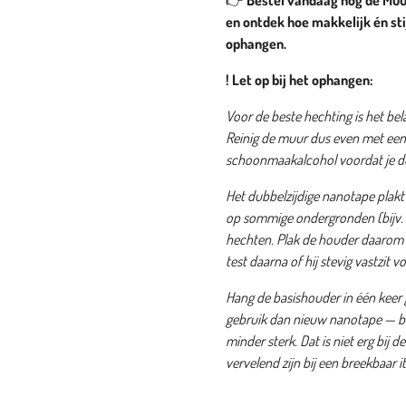
👉
Bestel vandaag nog de Muus
en ontdek hoe makkelijk én sti
ophangen.
! Let op bij het ophangen:
Voor de beste hechting is het bela
Reinig de muur dus even met een
schoonmaakalcohol voordat je de
Het dubbelzijdige nanotape plak
op sommige ondergronden (bijv.
hechten. Plak de houder daarom e
test daarna of hij stevig vastzit v
Hang de basishouder in één keer g
gebruik dan nieuw nanotape — bij
minder sterk. Dat is niet erg bi
vervelend zijn bij een breekbaar i