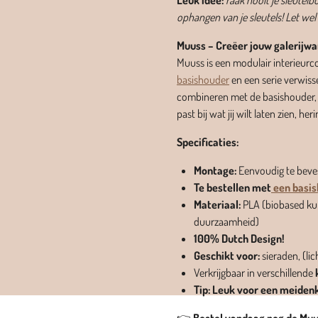
Leuk idee:
raak nooit je sleutelb
ophangen van je sleutels! Let wel
Muuss – Creëer jouw galerijw
Muuss is een modulair interieurc
basishouder
en een serie verwiss
combineren met de basishouder, 
past bij wat jij wilt laten zien, he
Specificaties:
Montage:
Eenvoudig te beve
Te bestellen met
een basi
Materiaal:
PLA (biobased ku
duurzaamheid)
100% Dutch Design!
Geschikt voor:
sieraden, (li
Verkrijgbaar in verschillende
Tip: Leuk voor een meiden