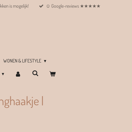
kken is mogelijk!
☺︎ Google-reviews ★★★★★
WONEN & LIFESTYLE
nghaakje |