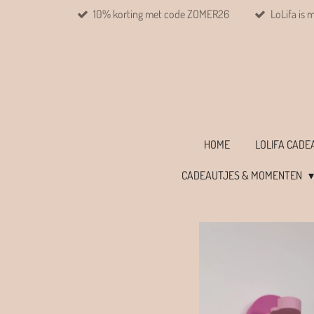
10% korting met code ZOMER26
LoLifa is 
Ga
direct
naar
de
hoofdinhoud
HOME
LOLIFA CAD
CADEAUTJES & MOMENTEN