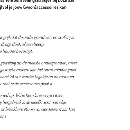
s Tentoonstellingshaakjes bij LoLifa.nl
jlvol je jouw (woon)accessoires kan
ngrijk dat de ondergrond vet- en stofvrij is.
 droge doek of een beetje
 houder bevestigt.
t geweldig op de meeste ondergronden, maar
 gestucte muren) kan het soms minder goed
erst 24 uur zonder tegeltje op de muur en
oordat je de accessoires plaatst.
oed op. Wil je hem later verplaatsen,
 hergebruik is de kleefkracht namelijk
j de onbreekbare Muuss-onderdelen, maar kan
tem.