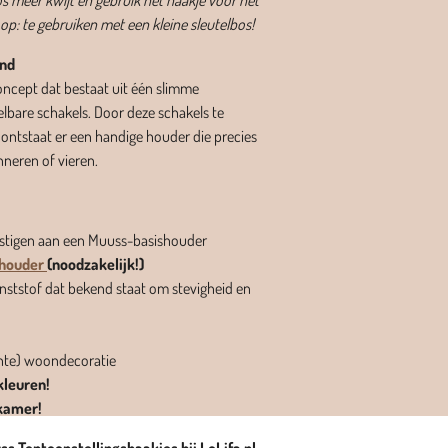
os meer kwijt en gebruik het haakje voor het
 op: te gebruiken met een kleine sleutelbos!
and
oncept dat bestaat uit één slimme
elbare schakels. Door deze schakels te
ontstaat er een handige houder die precies
rinneren of vieren.
stigen aan een Muuss-basishouder
shouder
(noodzakelijk!)
nststof dat bekend staat om stevigheid en
chte) woondecoratie
kleuren!
kamer!