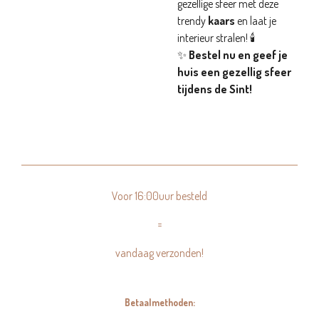
gezellige sfeer met deze
trendy
kaars
en laat je
interieur stralen! 🕯️
✨
Bestel nu en geef je
huis een gezellig sfeer
tijdens de Sint!
Voor 16:00uur besteld
=
vandaag verzonden!
Betaalmethoden: