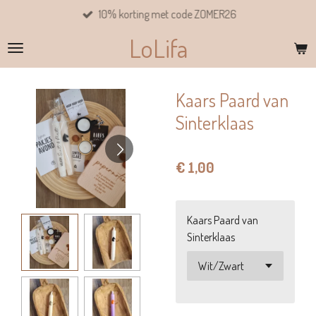
10% korting met code ZOMER26
Ga
direct
LoLifa
naar
de
hoofdinhoud
Kaars Paard van
Sinterklaas
€ 1,00
Kaars Paard van
Sinterklaas