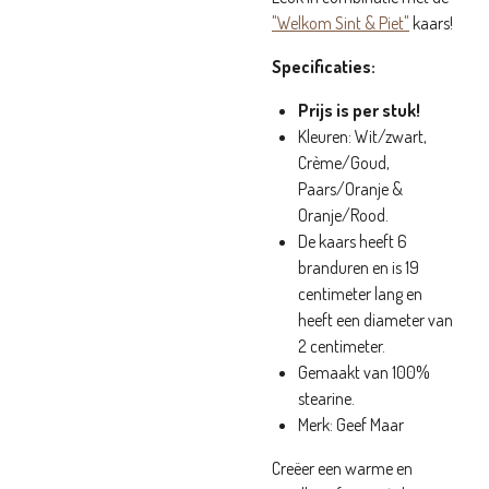
"Welkom Sint & Piet"
kaars!
Specificaties:
Prijs is per stuk!
Kleuren: Wit/zwart,
Crème/Goud,
Paars/Oranje &
Oranje/Rood.
De kaars heeft 6
branduren en is 19
centimeter lang en
heeft een diameter van
2 centimeter.
Gemaakt van 100%
stearine.
Merk: Geef Maar
Creëer een warme en