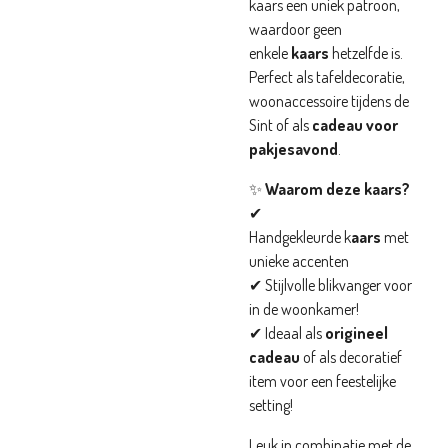
kaars een uniek patroon,
waardoor geen
enkele
kaars
hetzelfde is.
Perfect als tafeldecoratie,
woonaccessoire tijdens de
Sint of als
cadeau voor
pakjesavond
.
✨
Waarom deze kaars?
✔
Handgekleurde
k
aars
met
unieke accenten
✔ Stijlvolle blikvanger voor
in de woonkamer!
✔ Ideaal als
origineel
cadeau
of als decoratief
item voor een feestelijke
setting!
Leuk in combinatie met de