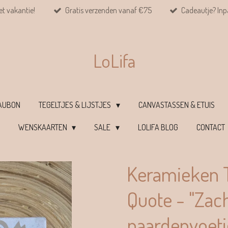
et vakantie!
Gratis verzenden vanaf €75
Cadeautje? Inpa
LoLifa
EAUBON
TEGELTJES & LIJSTJES
CANVASTASSEN & ETUIS
WENSKAARTEN
SALE
LOLIFA BLOG
CONTACT
Keramieken T
Quote - "Zac
paardenvoetj