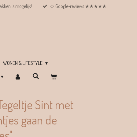
kken is mogelijk!
☺︎ Google-reviews ★★★★★
WONEN & LIFESTYLE
egeltje Sint met
htjes gaan de
es"