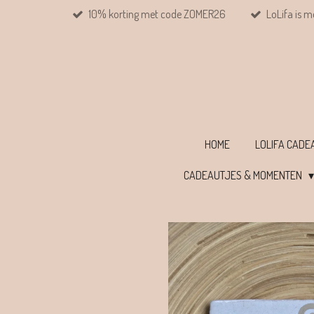
10% korting met code ZOMER26
LoLifa is m
Ga
direct
naar
de
hoofdinhoud
HOME
LOLIFA CAD
CADEAUTJES & MOMENTEN