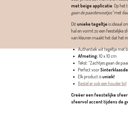
met beige applicatie
. Op het 
gaan de paardenvoetjes”
met daa
Dit
unieke tegeltje
is ideaal o
hal en vormt zo een feestelijke s
van kleuren maakt het dat het in 
Authentiek wit tegeltje met b
Afmeting:
10 x 10 cm
Tekst: “Zachtjes gaan de paa
Perfect voor
Sinterklaasde
Elk product is
uniek!
Bestel er ook een houder bij!
Creëer een feestelijke sfeer 
sfeervol accent tijdens de ge