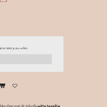
l en tekst je zou willen.
jke sfeer met dit stijlvolle
witte tegeltje