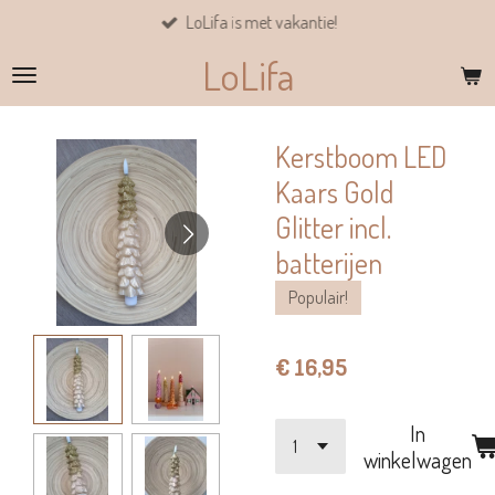
LoLifa is met vakantie!
Ga
direct
LoLifa
naar
de
hoofdinhoud
Kerstboom LED
Kaars Gold
Glitter incl.
batterijen
Populair!
€ 16,95
In
winkelwagen