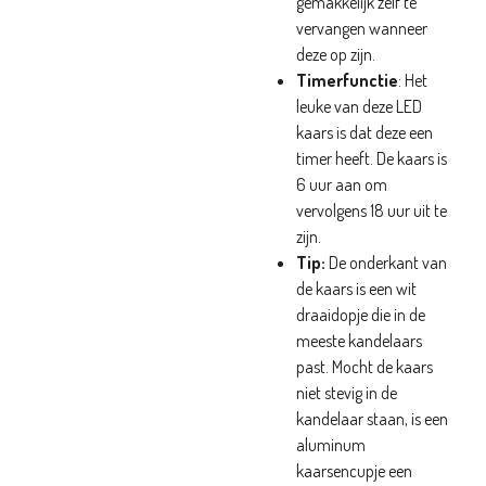
gemakkelijk zelf te
vervangen wanneer
deze op zijn.
Timerfunctie
: Het
leuke van deze LED
kaars is dat deze een
timer heeft. De kaars is
6 uur aan om
vervolgens 18 uur uit te
zijn.
Tip:
De onderkant van
de kaars is een wit
draaidopje die in de
meeste kandelaars
past. Mocht de kaars
niet stevig in de
kandelaar staan, is een
aluminum
kaarsencupje een