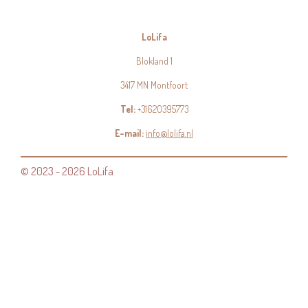
LoLifa
Blokland 1
3417 MN Montfoort
Tel:
+31620395773
E-mail:
info@lolifa.nl
© 2023 - 2026 LoLifa