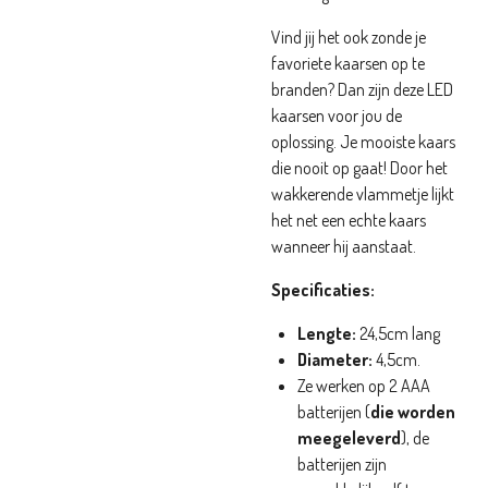
Vind jij het ook zonde je
favoriete kaarsen op te
branden? Dan zijn deze LED
kaarsen voor jou de
oplossing. Je mooiste kaars
die nooit op gaat! Door het
wakkerende vlammetje lijkt
het net een echte kaars
wanneer hij aanstaat.
Specificaties:
Lengte:
24,5cm lang
Diameter:
4,5cm.
Ze werken op 2 AAA
batterijen (
die worden
meegeleverd
), de
batterijen zijn