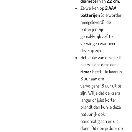
diameter
van
2,2 cm.
Ze werken op
2 AAA
batterijen
(die worden
meegeleverd), de
batterijen zijn
gemakkelijk zelf te
vervangen wanneer
deze op zijn.
Het leuke van deze LED
kaars is dat deze een
timer
heeft. De kaars is
6 uur aan om
vervolgens 18 uur uit te
zijn. Wil je dat de kaars
langer of juist korter
brandt dan kun je deze
natuurlijk ook
handmatig aan en uit
doen. Dit doe je door op