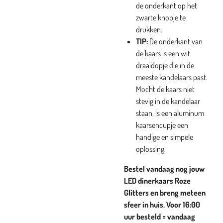
de onderkant op het
zwarte knopje te
drukken.
TIP:
De onderkant van
de kaars is een wit
draaidopje die in de
meeste kandelaars past.
Mocht de kaars niet
stevig in de kandelaar
staan, is een aluminum
kaarsencupje een
handige en simpele
oplossing.
Bestel vandaag nog jouw
LED dinerkaars Roze
Glitters en breng meteen
sfeer in huis. Voor 16:00
uur besteld = vandaag