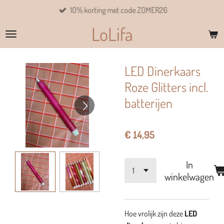
10% korting met code ZOMER26
Ga
direct
LoLifa
naar
de
hoofdinhoud
LED Dinerkaars
Roze Glitters incl.
batterijen
€ 14,95
In
winkelwagen
Hoe vrolijk zijn deze
LED