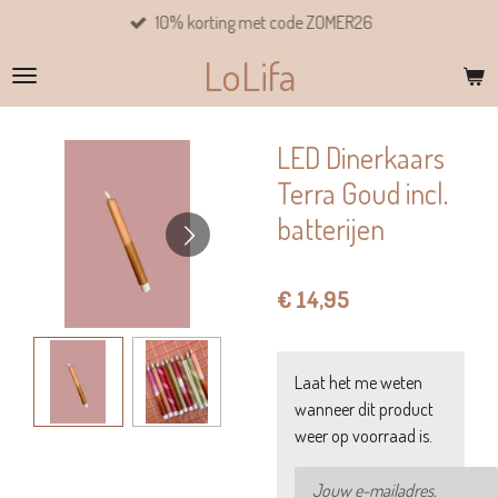
10% korting met code ZOMER26
Ga
direct
LoLifa
naar
de
hoofdinhoud
LED Dinerkaars
Terra Goud incl.
batterijen
€ 14,95
Laat het me weten
wanneer dit product
weer op voorraad is.