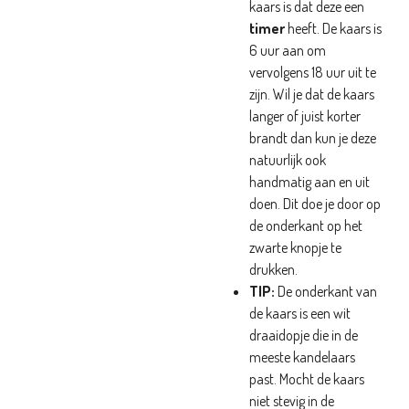
kaars is dat deze een
timer
heeft. De kaars is
6 uur aan om
vervolgens 18 uur uit te
zijn. Wil je dat de kaars
langer of juist korter
brandt dan kun je deze
natuurlijk ook
handmatig aan en uit
doen. Dit doe je door op
de onderkant op het
zwarte knopje te
drukken.
TIP:
De onderkant van
de kaars is een wit
draaidopje die in de
meeste kandelaars
past. Mocht de kaars
niet stevig in de