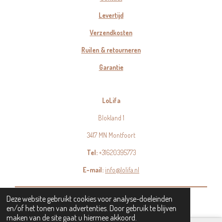
Levertijd
Verzendkosten
Ruilen & retourneren
Garantie
LoLifa
Blokland 1
3417 MN Montfoort
Tel:
+31620395773
E-mail:
info@lolifa.nl
© 2023 - 2026 LoLifa
Deze website gebruikt cookies voor analyse-doeleinden
en/of het tonen van advertenties. Door gebruik te blijven
maken van de site gaat u hiermee akkoord.