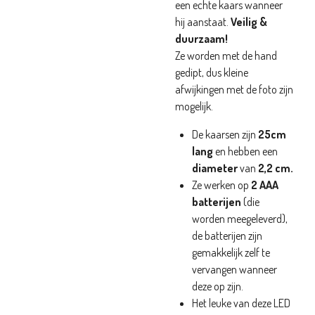
een echte kaars wanneer
hij aanstaat.
Veilig &
duurzaam!
Ze worden met de hand
gedipt, dus kleine
afwijkingen met de foto zijn
mogelijk.
De kaarsen zijn
25cm
lang
en hebben een
diameter
van
2,2 cm.
Ze werken op
2 AAA
batterijen
(die
worden meegeleverd),
de batterijen zijn
gemakkelijk zelf te
vervangen wanneer
deze op zijn.
Het leuke van deze LED