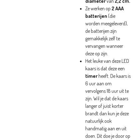
diameter
van
2,2 cm.
Ze werken op
2 AAA
batterijen
(die
worden meegeleverd),
de batterijen zijn
gemakkelijk zelf te
vervangen wanneer
deze op zijn.
Het leuke van deze LED
kaars is dat deze een
timer
heeft. De kaars is
6 uur aan om
vervolgens 18 uur uit te
zijn. Wil je dat de kaars
langer of juist korter
brandt dan kun je deze
natuurlijk ook
handmatig aan en uit
doen. Dit doe je door op