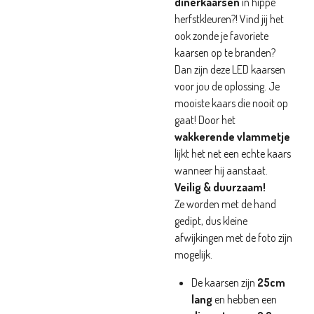
dinerkaarsen
in hippe
herfstkleuren?!
Vind jij het
ook zonde je favoriete
kaarsen op te branden?
Dan zijn deze LED kaarsen
voor jou de oplossing. Je
mooiste kaars die nooit op
gaat! Door het
wakkerende vlammetje
lijkt het net een echte kaars
wanneer hij aanstaat.
Veilig & duurzaam!
Ze worden met de hand
gedipt, dus kleine
afwijkingen met de foto zijn
mogelijk.
De kaarsen zijn
25cm
lang
en hebben een