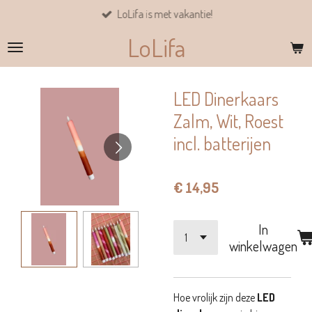
LoLifa is met vakantie!
Ga
direct
LoLifa
naar
de
hoofdinhoud
LED Dinerkaars
Zalm, Wit, Roest
incl. batterijen
€ 14,95
In
winkelwagen
Hoe vrolijk zijn deze
LED