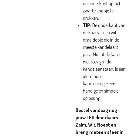
de onderkant op het
zwarte knopje te
drukken.
TIP:
De onderkant van
de kaars is een wit
draaidopje die in de
meeste kandelaars
past. Mocht de kaars
niet stevig in de
kandelaar staan, is een
aluminum
kaarsencupje een
handige en simpele
oplossing.
Bestel vandaag nog
jouw LED dinerkaars
Zalm, Wit, Roest en
breng meteen sfeer in