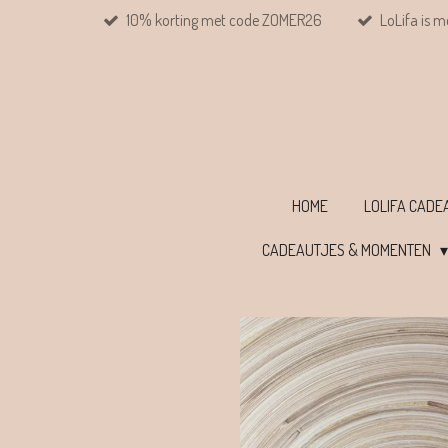
10% korting met code ZOMER26
LoLifa is m
Ga
direct
naar
de
hoofdinhoud
HOME
LOLIFA CAD
CADEAUTJES & MOMENTEN