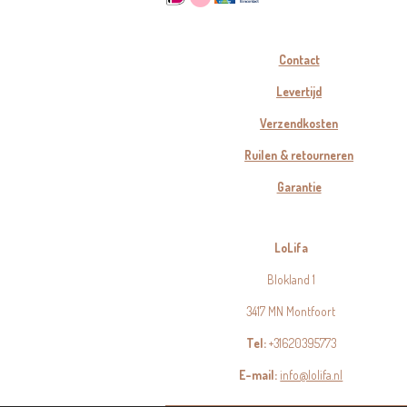
Contact
Levertijd
Verzendkosten
Ruilen & retourneren
Garantie
LoLifa
Blokland 1
3417 MN Montfoort
Tel:
+31620395773
E-mail:
info@lolifa.nl