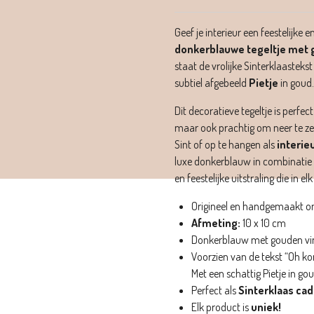
Geef je interieur een feestelijke 
donkerblauwe tegeltje met g
staat de vrolijke Sinterklaasteks
subtiel afgebeeld
Pietje
in goud.
Dit decoratieve tegeltje is perfect
maar ook prachtig om neer te z
Sint of op te hangen als
interie
luxe donkerblauw in combinatie m
en feestelijke uitstraling die in elk
Origineel en handgemaakt o
Afmeting:
10 x 10 cm
Donkerblauw met gouden vin
Voorzien van de tekst “Oh k
Met een schattig Pietje in go
Perfect als
Sinterklaas ca
Elk product is
uniek!