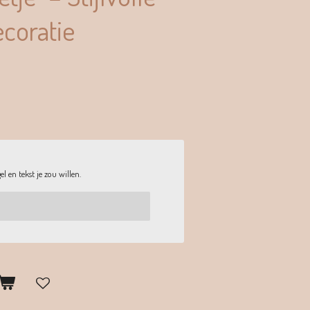
ecoratie
l en tekst je zou willen.