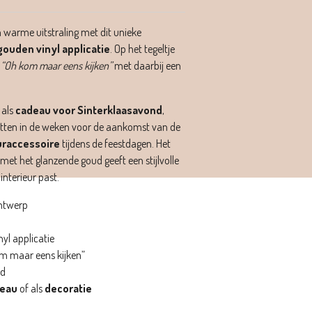
en warme uitstraling met dit unieke
ouden vinyl applicatie
. Op het tegeltje
t
“Oh kom maar eens kijken”
met daarbij een
 als
cadeau voor Sinterklaasavond
,
etten in de weken voor de aankomst van de
uraccessoire
tijdens de feestdagen. Het
et het glanzende goud geeft een stijlvolle
 interieur past.
ntwerp
yl applicatie
om maar eens kijken”
ud
deau
of als
decoratie