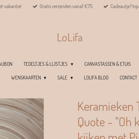
et vakantie!
Gratis verzenden vanaf €75
Cadeautje? Inpa
LoLifa
EAUBON
TEGELTJES & LIJSTJES
CANVASTASSEN & ETUIS
WENSKAARTEN
SALE
LOLIFA BLOG
CONTACT
Keramieken T
Quote - "Oh
kijken met Pie