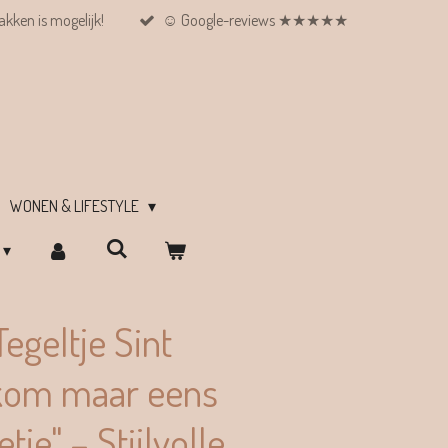
kken is mogelijk!
☺︎ Google-reviews ★★★★★
WONEN & LIFESTYLE
egeltje Sint
 kom maar eens
tje" – Stijlvolle