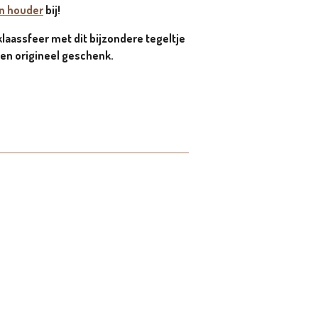
n houder
bij!
rklaassfeer met dit bijzondere tegeltje
en origineel geschenk.