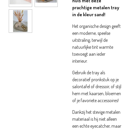
huis met deze
prachtige metalen tray
in de kleur sand!
Het organische design geeft
een moderne, speelse
uitstraling, terwijl de
natuurlijke tint warmte
toevoegt aan ieder
interieur.
Gebruik de tray als
decoratief pronkstuk op je
salontafel of dressoir, of stijl
hem met kaarsen, bloemen
of je favoriete accessoires!
Dankzij het stevige metalen
materiaal is hij niet alleen
een echte eyecatcher, maar