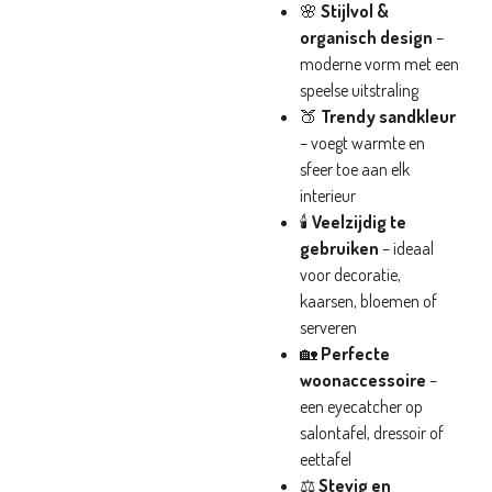
🌸
Stijlvol &
organisch design
–
moderne vorm met een
speelse uitstraling
🍑
Trendy sandkleur
– voegt warmte en
sfeer toe aan elk
interieur
🕯️
Veelzijdig te
gebruiken
– ideaal
voor decoratie,
kaarsen, bloemen of
serveren
🏡
Perfecte
woonaccessoire
–
een eyecatcher op
salontafel, dressoir of
eettafel
⚖️
Stevig en