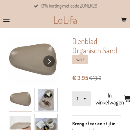
10% korting met code ZOMER26
Ga
direct
LoLifa
naar
de
hoofdinhoud
Dienblad
Organisch Sand
Sale!
€ 3,95
€ 7,50
In
winkelwagen
Breng sfeer en stijl in