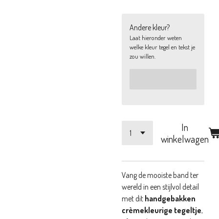
Andere kleur?
Laat hieronder weten
welke kleur tegel en tekst je
zou willen.
In
winkelwagen
Vang de mooiste band ter
wereld in een stijlvol detail
met dit
handgebakken
crèmekleurige tegeltje
,