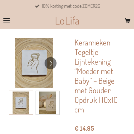
10% korting met code ZOMER26
Ga
direct
LoLifa
naar
de
hoofdinhoud
Keramieken
Tegeltje
Lijntekening
“Moeder met
Baby” – Beige
met Gouden
Opdruk | 10x10
cm
€ 14,95