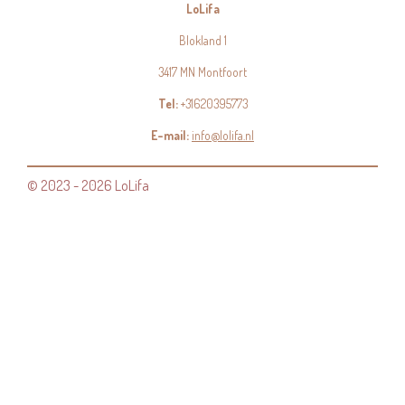
LoLifa
Blokland 1
3417 MN Montfoort
Tel:
+31620395773
E-mail:
info@lolifa.nl
© 2023 - 2026 LoLifa