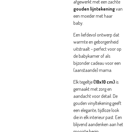
afgewerkt met een zachte
gouden lijntekening
van
een moeder met haar
baby.
Een liefdevol ontwerp dat
warmte en geborgenheid
uitstraalt – perfect voor op
de babykamer of als
bijzonder cadeau voor een
(aanstaande) mama.
Elk tegeltje
(10x10 cm)
is
gemaakt met zorg en
aandacht voor detail. De
gouden vinyltekening geeft
een elegante, tijdloze look
die in elk interieur past. Een
blijvend aandenken aan het
mooiste begin.