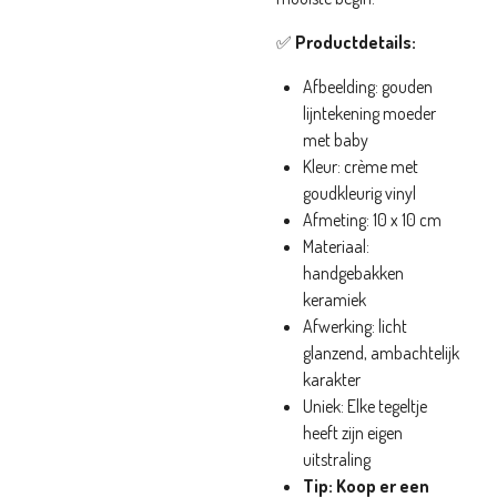
✅
Productdetails:
Afbeelding: gouden
lijntekening moeder
met baby
Kleur: crème met
goudkleurig vinyl
Afmeting: 10 x 10 cm
Materiaal:
handgebakken
keramiek
Afwerking: licht
glanzend, ambachtelijk
karakter
Uniek: Elke tegeltje
heeft zijn eigen
uitstraling
Tip: Koop er een