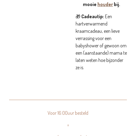
mooie
houder
bij.
🎁
Cadeautip:
Een
hartverwarmend
kraamcadeau, een lieve
verrassing voor een
babyshower of gewoon om
een (aanstaande) mama te
laten weten hoe bijzonder
ze is.
Voor 16:00uur besteld
=