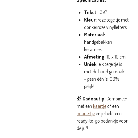
Specificaties:
Tekst:
Juf!
Kleur:
roze tegeltje met
donkerroze vinylletters
Materiaal:
handgebakken
keramiek
Afmeting:
10 x 10 cm
Uniek:
elk tegeltje is
met de hand gemaakt
– geen één is 100%
gelijk!
🎁
Cadeautip:
Combineer
met een
kaartje
of een
houdertje
en je hebt een
ready-to-go bedankje voor
de juf!