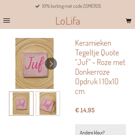
10% korting met code ZOMER26
Ga
direct
LoLifa
naar
de
hoofdinhoud
Keramieken
Tegeltje Quote
“Juf” - Roze met
Donkerroze
Opdruk | 10x10
cm
€ 14,95
Andere kleur?