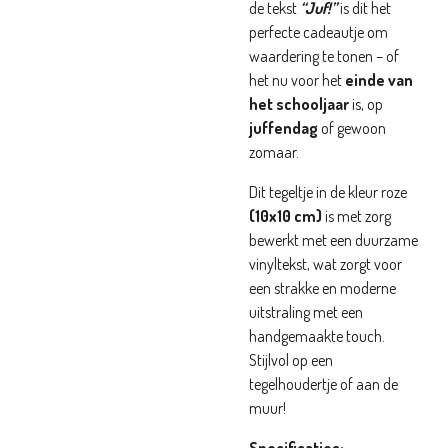
de tekst
“Juf!”
is dit het
perfecte cadeautje om
waardering te tonen – of
het nu voor het
einde van
het schooljaar
is, op
juffendag
of gewoon
zomaar.
Dit tegeltje in de kleur roze
(10x10 cm)
is met zorg
bewerkt met een duurzame
vinyltekst, wat zorgt voor
een strakke en moderne
uitstraling met een
handgemaakte touch.
Stijlvol op een
tegelhoudertje of aan de
muur!