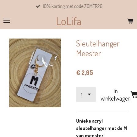
10% korting met code ZOMER26
Ga
direct
LoLifa
naar
de
hoofdinhoud
Sleutelhanger
Meester
€ 2,95
In
winkelwagen
Unieke acryl
sleutelhanger met de M
van meester!