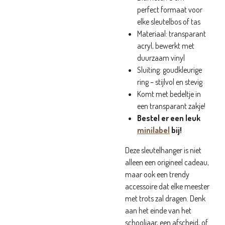
perfect formaat voor
elke sleutelbos of tas
Materiaal: transparant
acryl, bewerkt met
duurzaam vinyl
Sluiting: goudkleurige
ring – stijlvol en stevig
Komt met bedeltje in
een transparant zakje!
Bestel er een leuk
minilabel
bij!
Deze sleutelhanger is niet
alleen een origineel cadeau,
maar ook een trendy
accessoire dat elke meester
met trots zal dragen. Denk
aan het einde van het
schooljaar, een afscheid, of