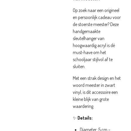
Op zoek naar een origineel
en persoonlijk cadeau voor
de stoerste meester? Deze
handgemaakte
sleutelhanger van
hoogwaardig acryl is dé
must-have om het
schooljaar stijlvol af te
sluiten.
Met een strak design en het
woord meester in zwart
vinyl, is dit accessoire een
kleine blijk van grote
waardering.
✨
Details:
Diameter: 5 cm –