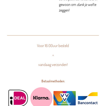
gewoon om
dank je wel
te
zeggen!
Voor 16:00uur besteld
=
vandaag verzonden!
Betaalmethoden: