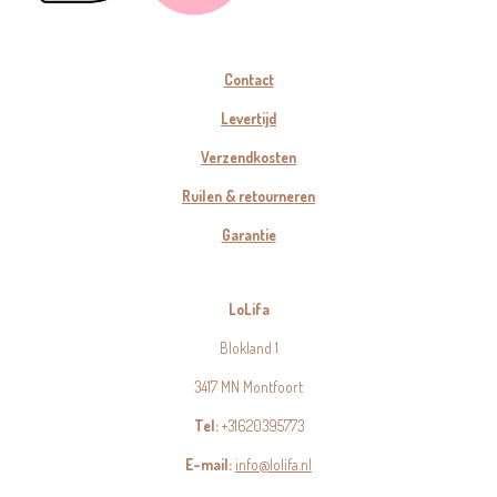
Contact
Levertijd
Verzendkosten
Ruilen & retourneren
Garantie
LoLifa
Blokland 1
3417 MN Montfoort
Tel:
+31620395773
E-mail:
info@lolifa.nl