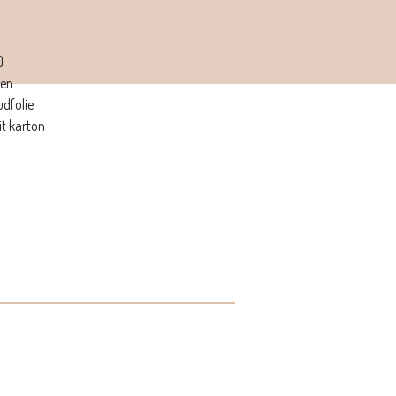
)
ken
dfolie
it karton