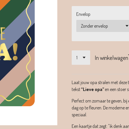
Envelop
In winkelwagen
Laat jouw opa stralen met deze t
tekst
“Lieve opa”
en een stoer s
Perfect om zomaar te geven, bij 
dag op te fleuren. De moderne en
speciaal.
Een kaartje dat zegt: "ik denk aan