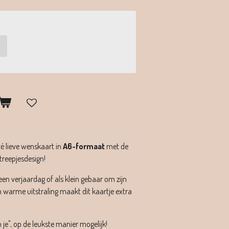
é lieve wenskaart in
A6-formaat
met de
treepjesdesign!
een verjaardag of als klein gebaar om zijn
 warme uitstraling maakt dit kaartje extra
 je", op de leukste manier mogelijk!