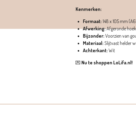
Kenmerken:
Formaat:
148 x 105 mm (A6
Afwerking:
Afgeronde hoe
Bijzonder:
Voorzien van gou
Materiaal:
Slijtvast helder w
Achterkant:
Wit
💌
Nu te shoppen LoLifa.nl!