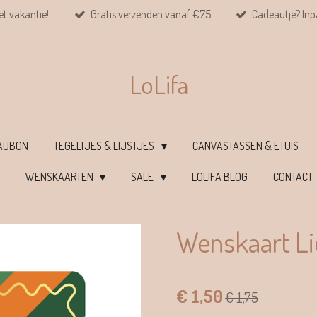
et vakantie!
Gratis verzenden vanaf €75
Cadeautje? Inpa
LoLifa
EAUBON
TEGELTJES & LIJSTJES
CANVASTASSEN & ETUIS
WENSKAARTEN
SALE
LOLIFA BLOG
CONTACT
Wenskaart Li
€ 1,50
€ 1,75