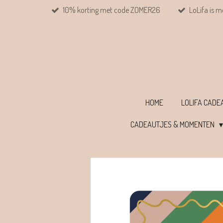
10% korting met code ZOMER26
LoLifa is m
Ga
direct
naar
de
hoofdinhoud
HOME
LOLIFA CAD
CADEAUTJES & MOMENTEN