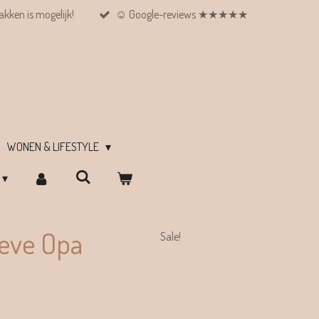
kken is mogelijk!
☺︎ Google-reviews ★★★★★
WONEN & LIFESTYLE
eve Opa
Sale!