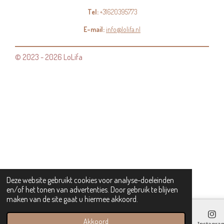
Tel:
+31620395773
E-mail:
info@lolifa.nl
© 2023 - 2026 LoLifa
Deze website gebruikt cookies voor analyse-doeleinden
en/of het tonen van advertenties. Door gebruik te blijven
maken van de site gaat u hiermee akkoord.
Akkoord
E-mailadres
Kaart
Instagra