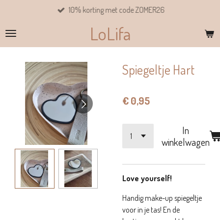
10% korting met code ZOMER26
Ga
direct
LoLifa
naar
de
hoofdinhoud
Spiegeltje Hart
€ 0,95
In
winkelwagen
Love yourself!
Handig make-up spiegeltje
voor in je tas! En de