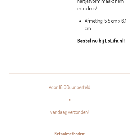
hartjesvorm maakt hem
extra leuk!
Afmeting: 5.5 cm x 6.1
cm
Bestel nu bij LoLifa.nl!
Voor 16:00uur besteld
=
vandaag verzonden!
Betaalmethoden: