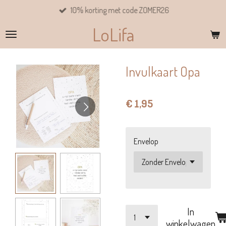
10% korting met code ZOMER26
Ga
direct
LoLifa
naar
de
hoofdinhoud
Invulkaart Opa
€ 1,95
Envelop
In
winkelwagen