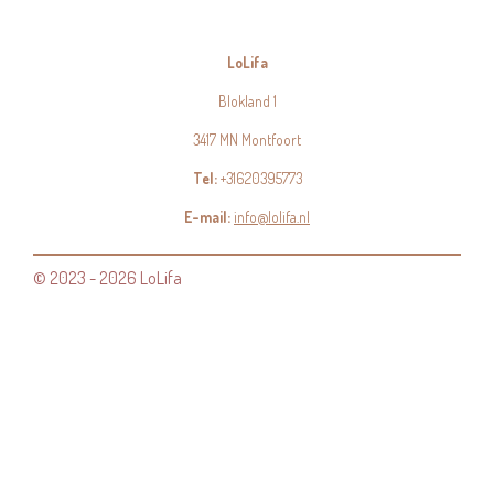
LoLifa
Blokland 1
3417 MN Montfoort
Tel:
+31620395773
E-mail:
info@lolifa.nl
© 2023 - 2026 LoLifa