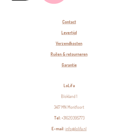
Contact
Levertijd
Verzendkosten
Ruilen & retourneren
Garantie
LoLifa
Blokland 1
3417 MN Montfoort
Tel:
+31620395773
E-mail:
info@lolifa.nl