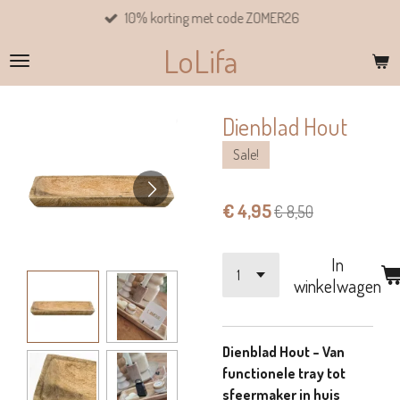
10% korting met code ZOMER26
Ga
direct
LoLifa
naar
de
hoofdinhoud
Dienblad Hout
Sale!
€ 4,95
€ 8,50
In
winkelwagen
Dienblad Hout – Van
functionele tray tot
sfeermaker in huis