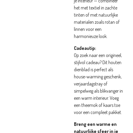
je interieur — combineer
het met textiel in zachte
tinten of met natuurlijke
materialen zoals rotan of
linnen voor een
harmonieuze look.
Cadeautip:
Op zoek naar een origineel,
stijlvol cadeau? Dit houten
dienblad is perfect als
house-warming geschenk,
verjaardagstray of
simpelweg als blikvanger in
een warm interieur. Voeg
een theemok of kaars toe
voor een compleet pakket.
Breng een warme en
natuurlijke sfeer in je