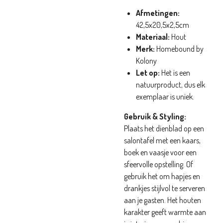
Afmetingen:
42,5x20,5x2,5cm
Materiaal:
Hout
Merk:
Homebound by
Kolony
Let op:
Het is een
natuurproduct, dus elk
exemplaar is uniek.
Gebruik & Styling:
Plaats het dienblad op een
salontafel met een kaars,
boek en vaasje voor een
sfeervolle opstelling. Of
gebruik het om hapjes en
drankjes stijlvol te serveren
aan je gasten. Het houten
karakter geeft warmte aan