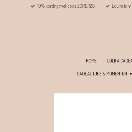
10% korting met code ZOMER26
LoLifa is m
Ga
direct
naar
de
hoofdinhoud
HOME
LOLIFA CAD
CADEAUTJES & MOMENTEN