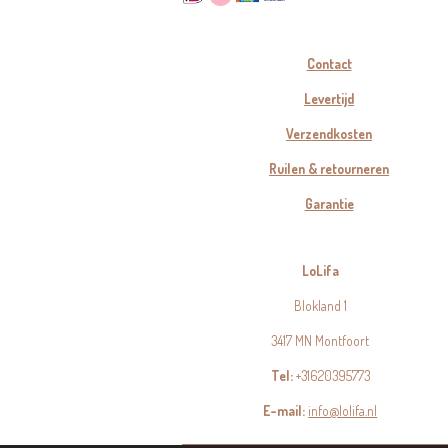
Contact
Levertijd
Verzendkosten
Ruilen & retourneren
Garantie
LoLifa
Blokland 1
3417 MN Montfoort
Tel:
+31620395773
E-mail:
info@lolifa.nl