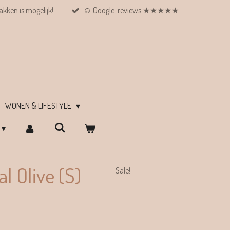
kken is mogelijk!
☺︎ Google-reviews ★★★★★
WONEN & LIFESTYLE
l Olive (S)
Sale!