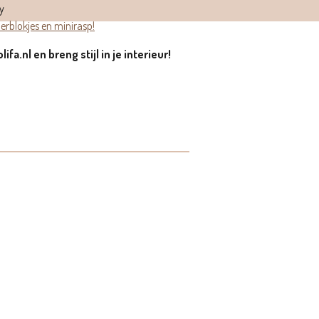
y
rblokjes en minirasp!
ifa.nl en breng stijl in je interieur!