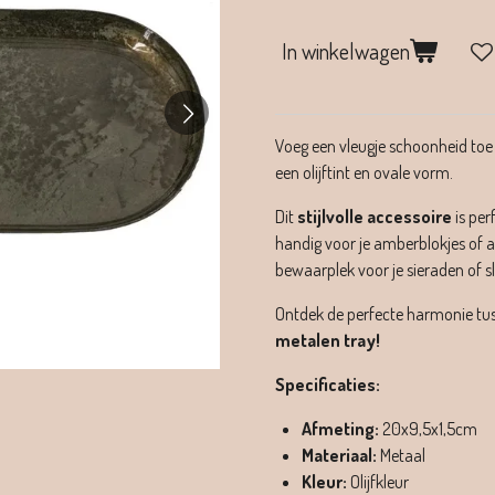
In winkelwagen
Voeg een vleugje schoonheid toe 
een olijftint en ovale vorm.
Dit
stijlvolle accessoire
is per
handig voor je amberblokjes of 
bewaarplek voor je sieraden of sl
Ontdek de perfecte harmonie tus
metalen tray!
Specificaties:
Afmeting:
20x9,5x1,5cm
Materiaal:
Metaal
Kleur:
Olijfkleur