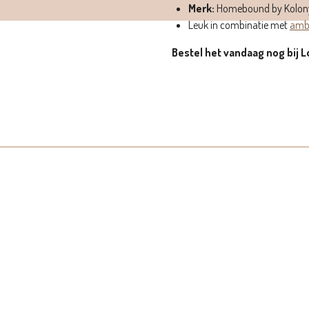
Merk:
Homebound by Kolon
Leuk in combinatie met
ambe
Bestel het vandaag nog bij Lol