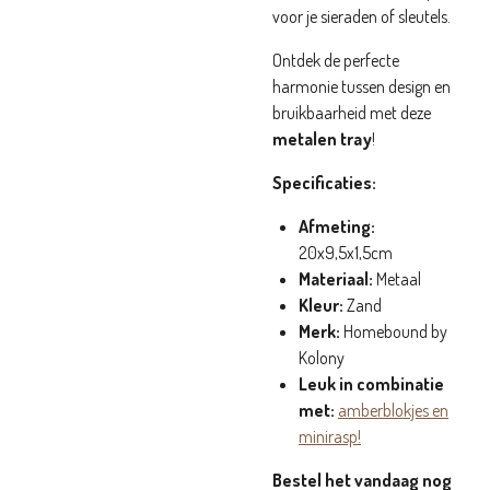
voor je sieraden of sleutels.
Ontdek de perfecte
harmonie tussen design en
bruikbaarheid met deze
metalen tray
!
Specificaties:
Afmeting:
20x9,5x1,5cm
Materiaal:
Metaal
Kleur:
Zand
Merk:
Homebound by
Kolony
Leuk in combinatie
met:
amberblokjes en
minirasp!
Bestel het vandaag nog