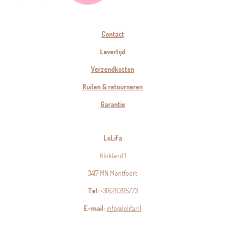
Contact
Levertijd
Verzendkosten
Ruilen & retourneren
Garantie
LoLifa
Blokland 1
3417 MN Montfoort
Tel:
+31620395773
E-mail:
info@lolifa.nl