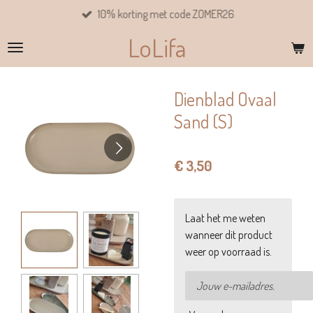
10% korting met code ZOMER26
Ga
direct
LoLifa
naar
de
hoofdinhoud
Dienblad Ovaal
Sand (S)
€ 3,50
Laat het me weten
wanneer dit product
weer op voorraad is.