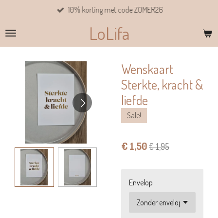
10% korting met code ZOMER26
Ga
direct
LoLifa
naar
de
hoofdinhoud
Wenskaart
Sterkte, kracht &
liefde
Sale!
€ 1,50
€ 1,95
Envelop