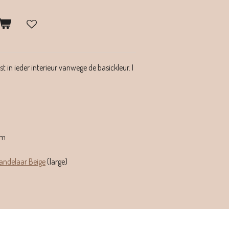
 in ieder interieur vanwege de basickleur. I
cm
andelaar Beige
(large)