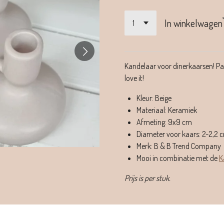
In winkelwagen
Kandelaar voor dinerkaarsen! Past
love it!
Kleur: Beige
Materiaal: Keramiek
Afmeting: 9x9 cm
Diameter voor kaars: 2-2,2 
Merk: B & B Trend Company
Mooi in combinatie met de
K
Prijs is per stuk.