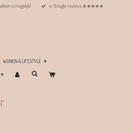
kken is mogelijk!
☺︎ Google-reviews ★★★★★
WONEN & LIFESTYLE
r