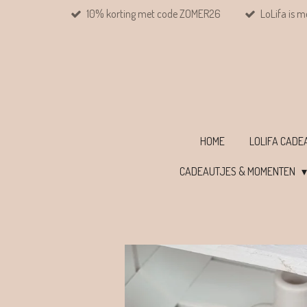
10% korting met code ZOMER26
LoLifa is m
Ga
direct
naar
de
hoofdinhoud
HOME
LOLIFA CAD
CADEAUTJES & MOMENTEN