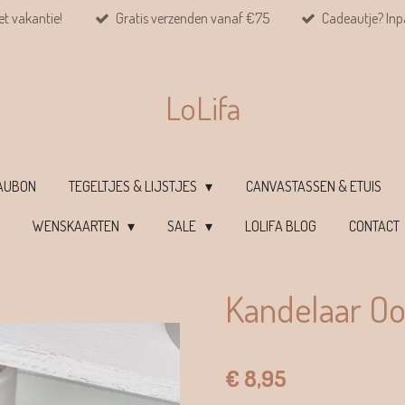
et vakantie!
Gratis verzenden vanaf €75
Cadeautje? Inpa
LoLifa
EAUBON
TEGELTJES & LIJSTJES
CANVASTASSEN & ETUIS
WENSKAARTEN
SALE
LOLIFA BLOG
CONTACT
Kandelaar Oo
€ 8,95