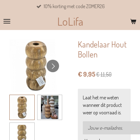
10% korting met code ZOMER26
Ga
direct
LoLifa
naar
de
hoofdinhoud
Kandelaar Hout
Bollen
€ 9,95
€ 11,50
Laat het me weten
wanneer dit product
weer op voorraad is.