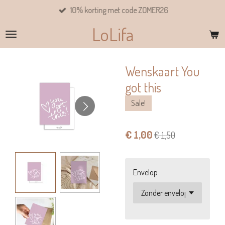
10% korting met code ZOMER26
Ga
direct
LoLifa
naar
de
hoofdinhoud
Wenskaart You
got this
Sale!
€ 1,00
€ 1,50
Envelop