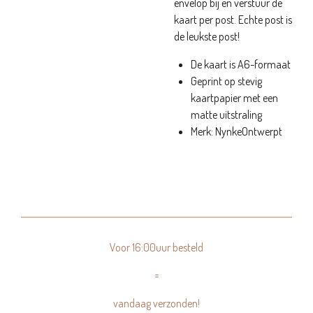
envelop bij en verstuur de
kaart per post. Echte post is
de leukste post!
De kaart is A6-formaat
Geprint op stevig
kaartpapier met een
matte uitstraling
Merk: NynkeOntwerpt
Voor 16:00uur besteld
=
vandaag verzonden!