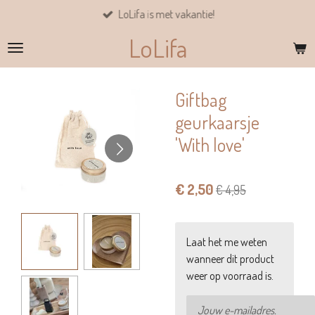
LoLifa is met vakantie!
Ga
direct
LoLifa
naar
de
hoofdinhoud
Giftbag
geurkaarsje
'With love'
€ 2,50
€ 4,95
Laat het me weten
wanneer dit product
weer op voorraad is.