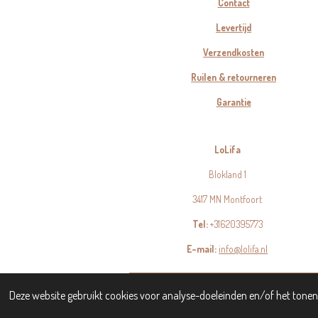
Contact
Levertijd
Verzendkosten
Ruilen & retourneren
Garantie
LoLifa
Blokland 1
3417 MN Montfoort
Tel:
+31620395773
E-mail:
info@lolifa.nl
© 2023 - 2026 LoLifa
Deze website gebruikt cookies voor analyse-doeleinden en/of het tonen 