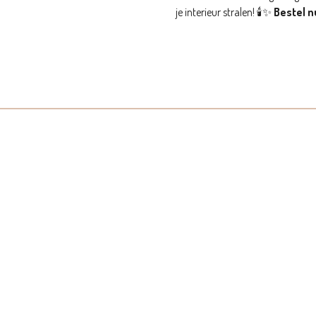
je interieur stralen! 🕯️✨
Bestel n