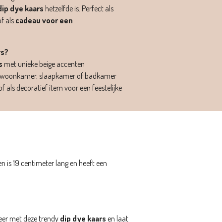
dip dye kaars
hetzelfde is. Perfect als
f als
cadeau voor een
rs?
s
met unieke beige accenten
 de woonkamer, slaapkamer of badkamer
of als decoratief item voor een feestelijke
n is 19 centimeter lang en heeft een
.
eer met deze trendy
dip dye kaars
en laat