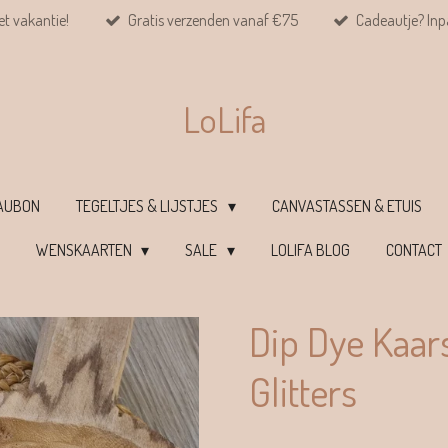
et vakantie!
Gratis verzenden vanaf €75
Cadeautje? Inpa
LoLifa
EAUBON
TEGELTJES & LIJSTJES
CANVASTASSEN & ETUIS
WENSKAARTEN
SALE
LOLIFA BLOG
CONTACT
Dip Dye Kaars
Glitters