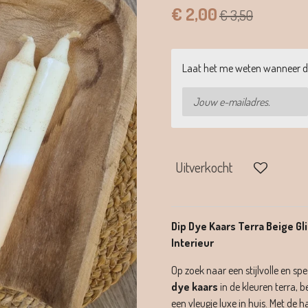
€ 2,00
€ 3,50
Laat het me weten wanneer di
Uitverkocht
Dip Dye Kaars Terra Beige Gl
Interieur
Op zoek naar een stijlvolle en sp
dye kaars
in de kleuren terra, 
een vleugje luxe in huis. Met de 