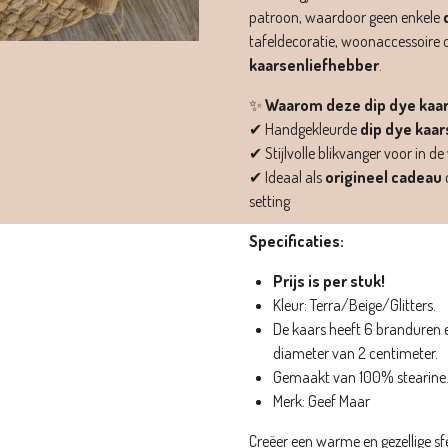
patroon, waardoor geen enkele
tafeldecoratie, woonaccessoire o
kaarsenliefhebber
.
✨
Waarom deze dip dye kaa
✔ Handgekleurde
dip dye kaar
✔ Stijlvolle blikvanger voor in
✔ Ideaal als
origineel cadeau
setting
Specificaties:
Prijs is per stuk!
Kleur: Terra/Beige/Glitters.
De kaars heeft 6 branduren e
diameter van 2 centimeter.
Gemaakt van 100% stearine
Merk: Geef Maar
Creëer een warme en gezellige sf