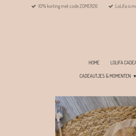
10% korting met code ZOMER26
LoLifa is m
Ga
direct
naar
de
hoofdinhoud
HOME
LOLIFA CAD
CADEAUTJES & MOMENTEN