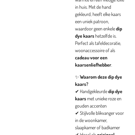
in huis. Met de hand
gekleurd, heeft elke kaars
een uniek patroon,
waardoor geen enkele
dip
dye kaars
hetzelfde is.
Perfect als tafeldecoratie,
woonaccessoire of als
cadeau voor een
kaarsenliefhebber
.
✨
Waarom deze dip dye
kaars?
✔ Handgekleurde
dip dye
kaars
met unieke roze en
gouden accenten
✔ Stijlvolle blikvanger voor
in de woonkamer,
slaapkamer of badkamer
✔ Ideaal als
origineel