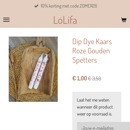
10% korting met code ZOMER26
Ga
direct
LoLifa
naar
de
hoofdinhoud
Dip Dye Kaars
Roze Gouden
Spetters
€ 1,00
€ 3,50
Laat het me weten
wanneer dit product
weer op voorraad is.