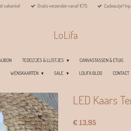
et vakantie!
Gratis verzenden vanaf €75
Cadeautje? Inpa
LoLifa
EAUBON
TEGELTJES & LIJSTJES
CANVASTASSEN & ETUIS
WENSKAARTEN
SALE
LOLIFA BLOG
CONTACT
LED Kaars Ter
€ 13,95