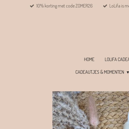
10% korting met code ZOMER26
LoLifa is m
Ga
direct
naar
de
hoofdinhoud
HOME
LOLIFA CAD
CADEAUTJES & MOMENTEN