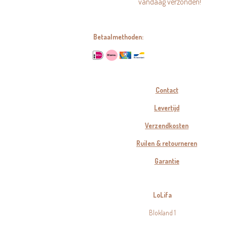
vandaag verzonden!
Betaalmethoden:
Contact
Levertijd
Verzendkosten
Ruilen & retourneren
Garantie
LoLifa
Blokland 1