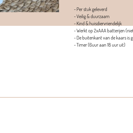
- Per stuk geleverd
- Veilig & duurzaam
- Kind & huisdiervriendelijk
- Werkt op 2xAAA batterijen (nie
- De buitenkant van de kaars is
- Timer (6uur aan 18 uur uit)