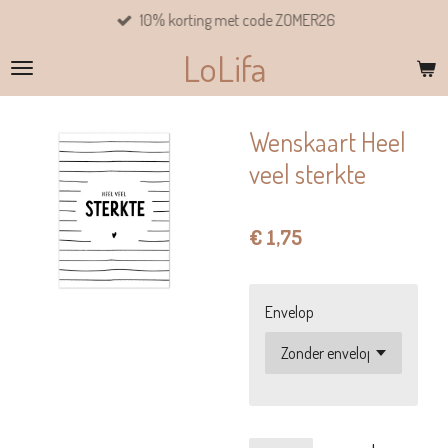
10% korting met code ZOMER26
Ga
direct
LoLifa
naar
de
hoofdinhoud
Wenskaart Heel
veel sterkte
€ 1,75
Envelop