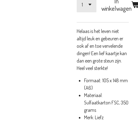
In
winkelwagen
Helaas is het leven niet
altijd leuk en gebeuren er
ook af en toe vervelende
dingen! Een lief kaartje kan
dan een grote steun zijn.
Heel veel sterkte!
Formaat: 105 x 148 mm
(A6)
Materiaal:
Sulfaatkarton FSC, 350
grams
Merk: Liefz