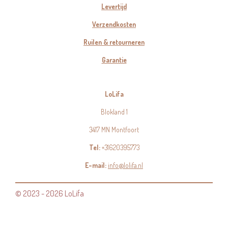
Levertijd
Verzendkosten
Ruilen & retourneren
Garantie
LoLifa
Blokland 1
3417 MN Montfoort
Tel:
+31620395773
E-mail:
info@lolifa.nl
© 2023 - 2026 LoLifa