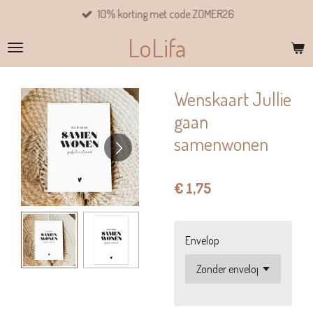
10% korting met code ZOMER26
Ga
direct
LoLifa
naar
de
hoofdinhoud
Wenskaart Jullie
gaan
samenwonen
€ 1,75
Envelop