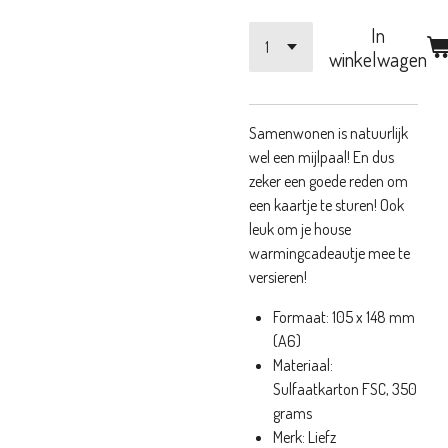
In
winkelwagen
Samenwonen is natuurlijk
wel een mijlpaal! En dus
zeker een goede reden om
een kaartje te sturen! Ook
leuk om je house
warmingcadeautje mee te
versieren!
Formaat: 105 x 148 mm
(A6)
Materiaal:
Sulfaatkarton FSC, 350
grams
Merk: Liefz