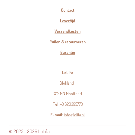
Contact
Levertijd
Verzendkosten
Ruilen & retourneren
Garantie
LoLifa
Blokland 1
3417 MN Montfoort
Tel:
+31620395773
E-mail:
info@lolifa.nl
© 2023 - 2026 LoLifa