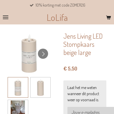
10% korting met code ZOMER26
Ga
direct
LoLifa
naar
de
hoofdinhoud
Jens Living LED
Stompkaars
beige large
€ 5,50
Laat het me weten
wanneer dit product
weer op voorraad is.