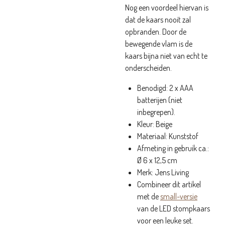
Nog een voordeel hiervan is
dat de kaars nooit zal
opbranden. Door de
bewegende vlam is de
kaars bijna niet van echt te
onderscheiden.
Benodigd: 2 x AAA
batterijen (niet
inbegrepen).
Kleur: Beige
Materiaal: Kunststof
Afmeting in gebruik ca.:
Ø 6 x 12,5 cm
Merk: Jens Living
Combineer dit artikel
met de
small-versie
van de LED stompkaars
voor een leuke set.