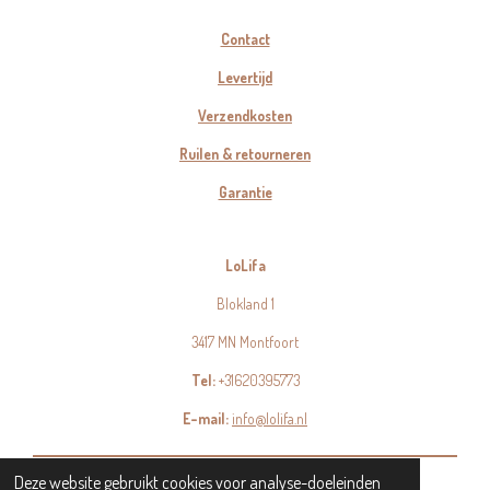
Contact
Levertijd
Verzendkosten
Ruilen & retourneren
Garantie
LoLifa
Blokland 1
3417 MN Montfoort
Tel:
+31620395773
E-mail:
info@lolifa.nl
© 2023 - 2026 LoLifa
Deze website gebruikt cookies voor analyse-doeleinden