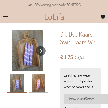
10% korting met code ZOMER26
Ga
direct
LoLifa
naar
de
hoofdinhoud
Dip Dye Kaars
Swirl Paars Wit
€ 1,75
€ 3,50
Laat het me weten
wanneer dit product
weer op voorraad is.