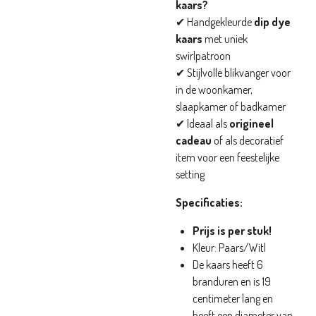
kaars?
✔ Handgekleurde
dip dye
kaars
met uniek
swirlpatroon
✔ Stijlvolle blikvanger voor
in de woonkamer,
slaapkamer of badkamer
✔ Ideaal als
origineel
cadeau
of als decoratief
item voor een feestelijke
setting
Specificaties:
Prijs is per stuk!
Kleur: Paars/Witl
De kaars heeft 6
branduren en is 19
centimeter lang en
heeft een diameter van