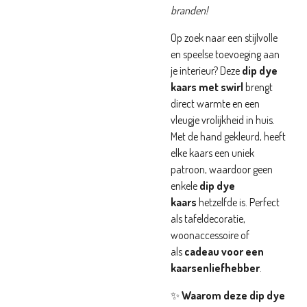
branden!
Op zoek naar een stijlvolle
en speelse toevoeging aan
je interieur? Deze
dip dye
kaars met swirl
brengt
direct warmte en een
vleugje vrolijkheid in huis.
Met de hand gekleurd, heeft
elke kaars een uniek
patroon, waardoor geen
enkele
dip dye
kaars
hetzelfde is. Perfect
als tafeldecoratie,
woonaccessoire of
als
cadeau voor een
kaarsenliefhebber
.
✨
Waarom deze dip dye