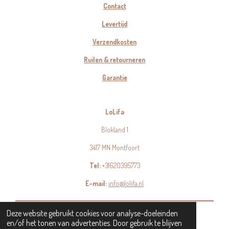
Contact
Levertijd
Verzendkosten
Ruilen & retourneren
Garantie
LoLifa
Blokland 1
3417 MN Montfoort
Tel:
+31620395773
E-mail:
info@lolifa.nl
© 2023 - 2026 LoLifa
Deze website gebruikt cookies voor analyse-doeleinden
en/of het tonen van advertenties. Door gebruik te blijven