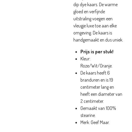
dip dye kaars. De warme
gloed en verfijnde
uitstraling voegen een
vleugje luxe toe aan elke
omgeving. De kaars is
handgemaakt en dus uniek.
Prijs is per stuk!
Kleur:
Roze/Wit/Oranje.
De kaars heeft 6
branduren en is 19
centimeter lang en
heeft een diameter van
2 centimeter.
Gemaakt van 100%
stearine.
Merk: Geef Maar.