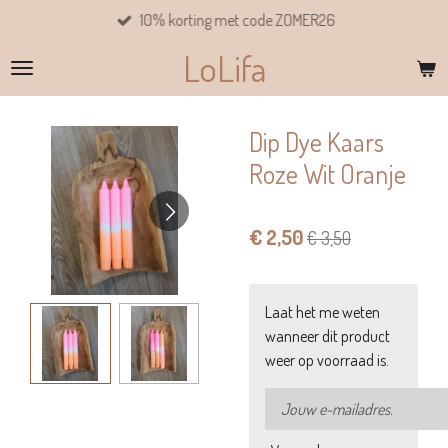
10% korting met code ZOMER26
Ga
direct
LoLifa
naar
de
hoofdinhoud
Dip Dye Kaars
Roze Wit Oranje
€ 2,50
€ 3,50
Laat het me weten
wanneer dit product
weer op voorraad is.