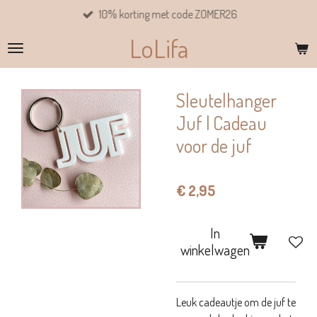
10% korting met code ZOMER26
Ga
direct
LoLifa
naar
de
hoofdinhoud
Sleutelhanger
Juf | Cadeau
voor de juf
€ 2,95
In
winkelwagen
Leuk cadeautje om de juf te