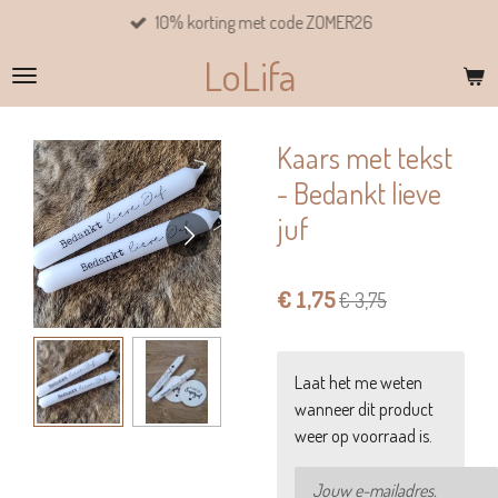
10% korting met code ZOMER26
Ga
direct
LoLifa
naar
de
hoofdinhoud
Kaars met tekst
- Bedankt lieve
juf
€ 1,75
€ 3,75
Laat het me weten
wanneer dit product
weer op voorraad is.