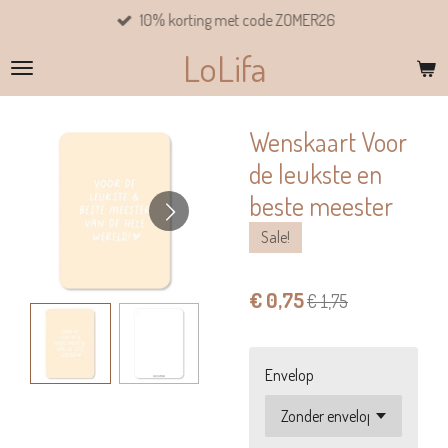
10% korting met code ZOMER26
Ga
direct
LoLifa
naar
de
hoofdinhoud
Wenskaart Voor
de leukste en
beste meester
Sale!
€ 0,75
€ 1,75
Envelop