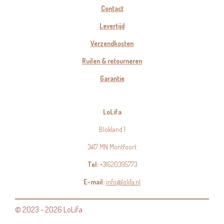
Contact
Levertijd
Verzendkosten
Ruilen & retourneren
Garantie
LoLifa
Blokland 1
3417 MN Montfoort
Tel:
+31620395773
E-mail:
info@lolifa.nl
© 2023 - 2026 LoLifa