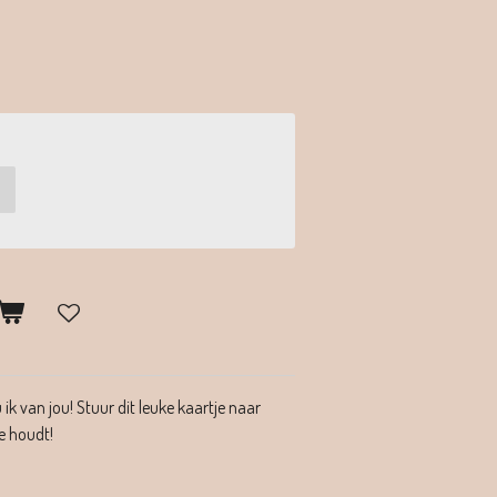
ik van jou! Stuur dit leuke kaartje naar
e houdt!