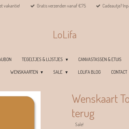
et vakantie!
Gratis verzenden vanaf €75
Cadeautje? Inpa
LoLifa
EAUBON
TEGELTJES & LIJSTJES
CANVASTASSEN & ETUIS
WENSKAARTEN
SALE
LOLIFA BLOG
CONTACT
Wenskaart To
terug
Sale!