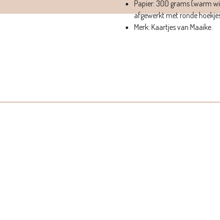
Papier: 300 grams (warm wit
afgewerkt met ronde hoekjes
Merk: Kaartjes van Maaike.