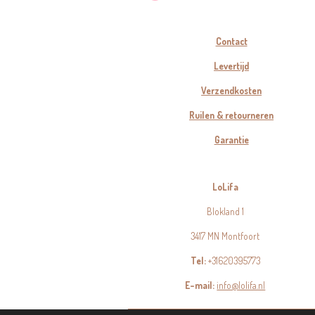
Contact
Levertijd
Verzendkosten
Ruilen & retourneren
Garantie
LoLifa
Blokland 1
3417 MN Montfoort
Tel:
+31620395773
E-mail:
info@lolifa.nl