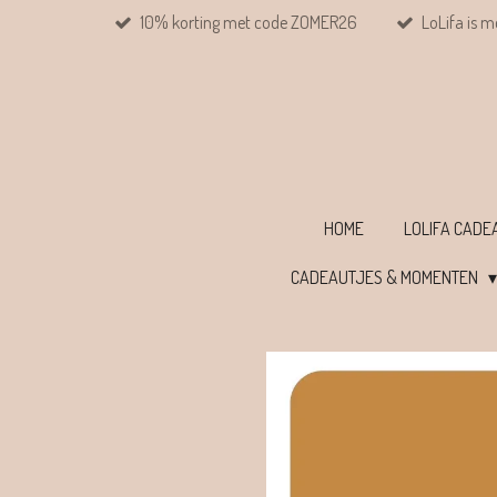
10% korting met code ZOMER26
LoLifa is m
Ga
direct
naar
de
hoofdinhoud
HOME
LOLIFA CAD
CADEAUTJES & MOMENTEN