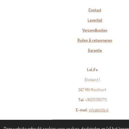
Contact
Levertijd
Verzendkosten
Ruilen & retourneren
Garantie
LoLifa
Blokland 1
3417 MN Montfoort
Tel:
+31620395773
E-mail:
info@lolifa.nl
© 2023 - 2026 LoLifa
Deze website gebruikt cookies voor analyse-doeleinden en/of het tonen 