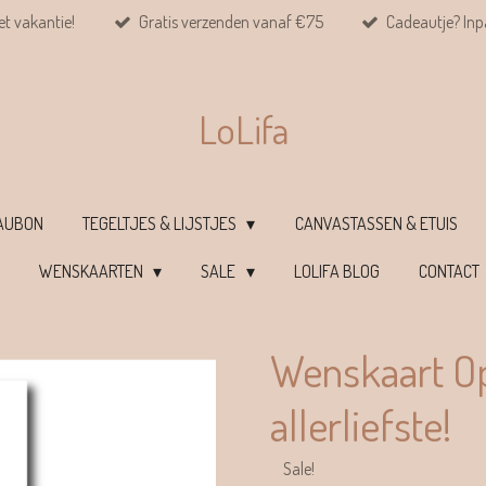
et vakantie!
Gratis verzenden vanaf €75
Cadeautje? Inpa
LoLifa
EAUBON
TEGELTJES & LIJSTJES
CANVASTASSEN & ETUIS
WENSKAARTEN
SALE
LOLIFA BLOG
CONTACT
Wenskaart Op
allerliefste!
Sale!