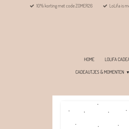
10% korting met code ZOMER26
LoLifa is m
Ga
direct
naar
de
hoofdinhoud
HOME
LOLIFA CAD
CADEAUTJES & MOMENTEN