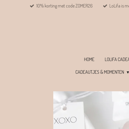
10% korting met code ZOMER26
LoLifa is m
Ga
direct
naar
de
hoofdinhoud
HOME
LOLIFA CAD
CADEAUTJES & MOMENTEN