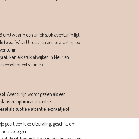
6 cm) waarin een uniek stuk aventurijn ligt.
e tekst “Wish U Luck” en een toelichting op
venturijn.
t, kan elk stuk afwijken in kleur en
exemplaar extra uniek.
vol
: Aventurijn wordt gezien als een
balans en optimisme aantrekt.
deaal als subtiele attentie, extraatje of
kje geeft een luxe uitstraling, geschikt om
 neer te leggen.
 Laat de giftbag zichtbaar in huis liggen — op