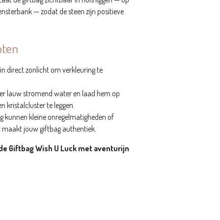
ensterbank — zodat de steen zijn positieve
nten
 in direct zonlicht om verkleuring te
nder lauw stromend water en laad hem op
 kristalcluster te leggen.
ng kunnen kleine onregelmatigheden of
it maakt jouw giftbag authentiek.
 de Giftbag Wish U Luck met aventurijn