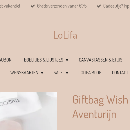
et vakantie!
Gratis verzenden vanaf €75
Cadeautje? Inpa
LoLifa
EAUBON
TEGELTJES & LIJSTJES
CANVASTASSEN & ETUIS
WENSKAARTEN
SALE
LOLIFA BLOG
CONTACT
Giftbag Wish 
Aventurijn