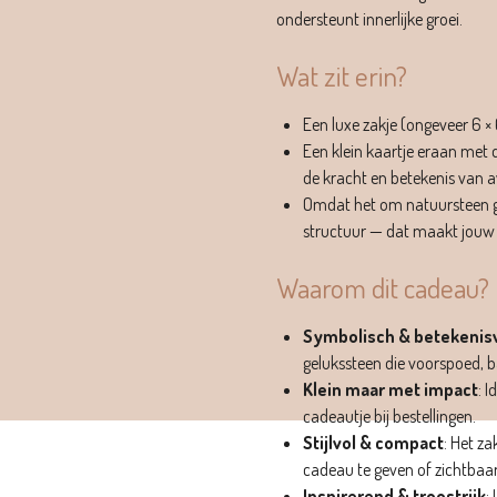
ondersteunt innerlijke groei.
Wat zit erin?
Een luxe zakje (ongeveer 6 × 
Een klein kaartje eraan met d
de kracht en betekenis van a
Omdat het om natuursteen gaa
structuur — dat maakt jouw 
Waarom dit cadeau?
Symbolisch & betekenis
gelukssteen die voorspoed, 
Klein maar met impact
: I
cadeautje bij bestellingen.
Stijlvol & compact
: Het za
cadeau te geven of zichtbaar
Inspirerend & troostrijk
: