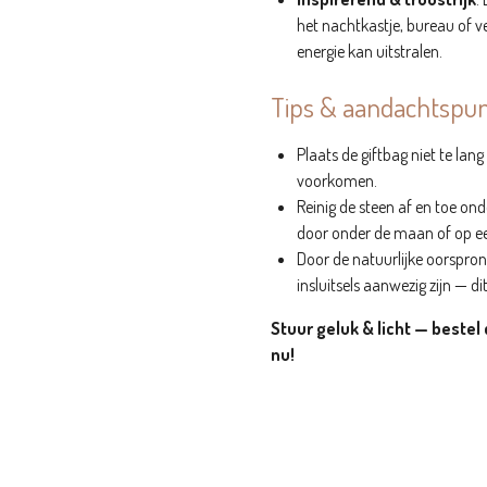
het nachtkastje, bureau of v
energie kan uitstralen.
Tips & aandachtspu
Plaats de giftbag niet te lang
voorkomen.
Reinig de steen af en toe o
door onder de maan of op een
Door de natuurlijke oorspro
insluitsels aanwezig zijn — d
Stuur geluk & licht — bestel
nu!